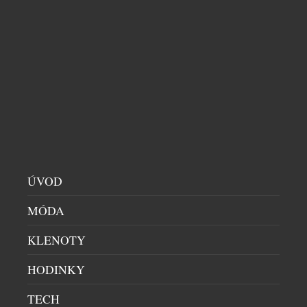
DOMÁCÍ BAR
|
9.7.2026
Co se stane, když se francouzská preciznost potká s
nespoutanou energií Barbadosu? Vznikne Citadelle
Bajan – limitovaná edice ginu, která dokazuje, že i
francouzská elegance si umí zout boty a tančit bosá
v písku. Spojuje v sobě umění značky Citadelle s
duší ostrova, kde se zrodil rum. Výsledkem je jedna
z nejzajímavějších novinek letošního roku. […]
ÚVOD
MÓDA
KLENOTY
HODINKY
TECH