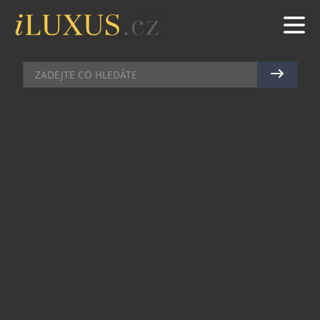
DOMÁCÍ BAR
|
31.10.2024
|
MAREK ZELENÝ
BRUGAL VSTUPUJE NA TRH S
NOVOU EDICÍ VISIONARIA
Značka dominikánského ultraprémiového rumu
Brugal s hrdostí představuje druhou edici své
limitované kolekce výjimečných rumů – rum
Colección Visionaria Edición 02 Coffee. Tato
kolekce, poprvé uvedena na trh v říjnu 2023,
odhaluje výjimečné umění výroby rumu Brugal
během jeho 135leté historie. Inspiruje se
unikátními ingrediencemi z Dominikánské
republiky, které představuje v limitovaných