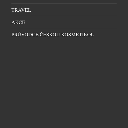
TRAVEL
AKCE
PRŮVODCE ČESKOU KOSMETIKOU
BENJAMIN14: RESTAURACE, KDE JE HOST
SOUČÁSTÍ PŘÍBĚHU. KOMORNÍ KONCEPT Z
PRAHY PATŘÍ MEZI GASTRONOMICKOU
ŠPIČKU
RESTAURACE
|
29.7.2026
Ve světě fine diningu často rozhoduje počet stolů,
velikost prostoru nebo okázalost interiéru.
Restaurace Benjamin14, která otevřela své dveře v
roce 2018 v pražských Vršovicích, se vydala přesně
opačnou cestou. Místo co největší kapacity vznikl
prostor pro pouhých deset hostů. Místo formálního
servisu přišel osobní dialog. A místo odstupu mezi
DALŠÍ ČLÁNKY Z RUBRIKY ›
kuchyní a hostem vznikla restaurace, […]