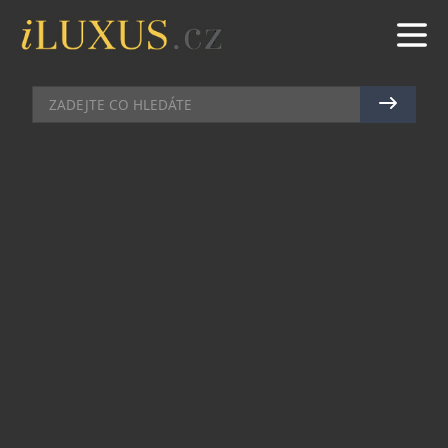
GASTRO
|
31.10.2024
|
MAREK ZELENÝ
ZPŘÍJEMNĚTE SI PŘEDVÁNOČNÍ
ATMOSFÉRU S ORIGINÁLNÍMI
KÁVOVÝMI RECEPTY
Chladné počasí vybízí k tomu zachumlat se do
huňatých svetrů či přikrývek a vychutnávat si
teplo domova. Káva je ideálním základem pro
lahodné zimní nápoje, které nejen zahřejí, ale
také potěší svou bohatou chutí. Ať už si chcete
dopřát něco jednoduchého nebo hledáte inspiraci
pro sváteční setkání, neotřelé kávové kombinace
v doprovodu tradičních vánočních chutí a vůní