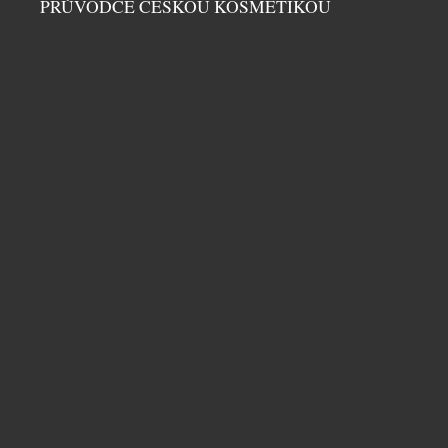
Od 7. května do 27. září 2026 zde představí Wolfgang
PRŮVODCE ČESKOU KOSMETIKOU
Beltracchi svou aktuální tvorbu pod názvem Divine
Stories – Božské příběhy. Jméno, které ještě před
patnácti lety otřáslo světem umění. Beltracchi […]
114 LET OD POTOPENÍ TITANIKU: PŘÍBĚH,
KTERÝ DODNES DOJÍMÁ SVĚT – A OŽÍVÁ NA
VÝSTAVĚ V PRAZE