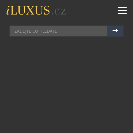
VÝSTAVY A PREMIÉRY
|
4.11.2024
|
MAREK ZELENÝ
FRANTIŠEK JUNGVIRT VYDÁVÁ
KATALOG JUNGVIRT
Sklářský designér, výtvarník a malíř skla
František Jungvirt vydává katalog JUNGVIRT, v
němž shrnuje svou dosavadní tvorbu. Designová
kniha vychází přesně rok od otevření showroomu
v pražských Košířích a představuje další
významný milník v rozvoji vlastní autorské
značky františek jungvirt., jíž se chce do budoucna
výhradně věnovat.