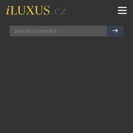
VÝSTAVY A PREMIÉRY
|
14.11.2024
|
MAREK ZELENÝ
VÁNOČNÍ SBĚRATEL LÁKÁ NA
PIVNÍ ZNÁMKU, FREDDIE
MERCURYHO I TATRU 77
Originální dárky nejen pro sběratele budou mít
možnost koupit návštěvníci vánočního veletrhu
Sběratel. Ten se uskuteční 22. – 23. listopadu v
pražském hotelu Olympik. Sejde se na něm přes
80 prodejců známek, mincí, pohlednic a dalších
sběratelských rarit z celého světa.