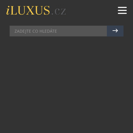
BUTIKY
|
26.11.2024
|
MAREK ZELENÝ
JAEGER-LECOULTRE OTEVÍRÁ
NOVÝ BUTIK V DUBAI MALL
Hodinářská značka Jaeger-LeCoultre představuje
svůj nově navržený a rozšířený vlajkový butik v
prestižním Dubai Mall. Slavnostní otevření bylo
naplánováno na 21. listopadu 2024 a butik slibuje
jedinečný zážitek spojující luxus, historii a
inovace.