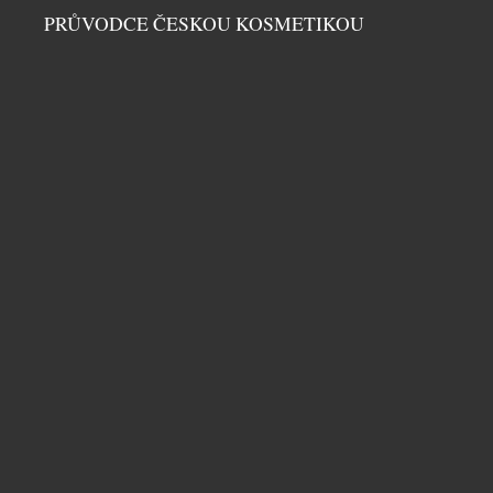
PRŮVODCE ČESKOU KOSMETIKOU
MADONNA DI CAMPIGLIO STÁLE VÍCE VSÁZÍ
NA PRÉMIOVÉ APARTMÁNY
HORY
|
23.7.2026
Madonna di Campiglio už dávno není jen jedním z
nejprestižnějších lyžařských středisek italských
Dolomit. Stále více se proměňuje v exkluzivní