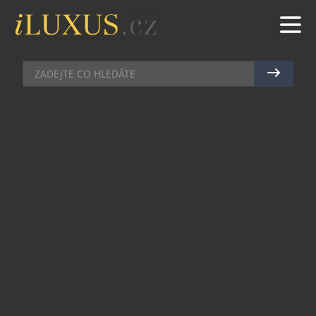
HORY
|
3.12.2024
|
JAN PEŠEK
SLUNEČNÁ ZIMNÍ DOVOLENÁ NA
JIŽNÍ STRANĚ ALP
Na jižní straně rakouských Alp je na sjezdovkách
obzvlášť slunečno. To je jeden důvod, proč jsou
Korutany jako lyžařská destinace stále
oblíbenější, a to především u rodin s dětmi.
Prosluněné svahy v kombinaci s pořádnou dávkou
jižanské pohostinnosti a kulinářskou tečkou v
podobě korutanské alpsko-jadranské kuchyně
vytváří dokonalou zimní dovolenou. Samozřejmě,
že je možné vydatný sluneční svit zachytit i v