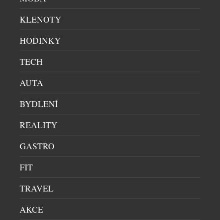
blahodárně působí na kardiovaskulární
onemocnění a osteoporózu.
KLENOTY
HODINKY
TECH
AUTA
BYDLENÍ
REALITY
GASTRO
FIT
TRAVEL
SOUVISEJÍCÍ ČLÁNKY
AKCE