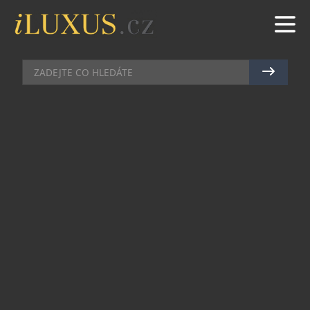
JACHTY
|
16.12.2024
|
JAN PEŠEK
TŘI NEZAPOMENUTELNÉ
PLAVBY PRO ROK 2025 SE
SCENIC CRUISES
Plavební společnost Scenic Cruises představuje
tři mimořádné itineráře pro rok 2025, které vás
zavedou do nejúchvatnějších destinací světa. Od
starověkých kulturních pokladů po nedotčené
přírodní divy, tyto pečlivě vytvořené plavby na
palubě dvou ultra-luxusních jachet splní
představy o dokonalé dovolené i těm
nejnáročnějším cestovatelům.