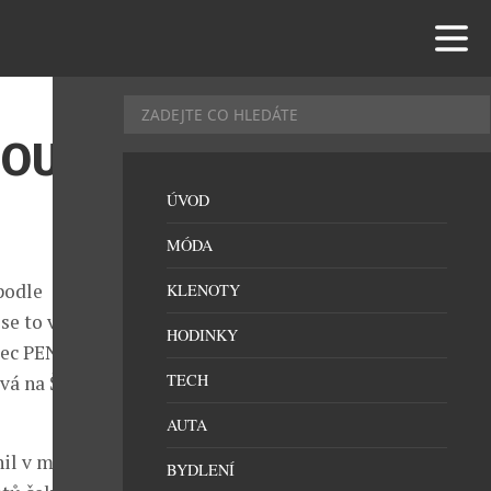
NOU
ÚVOD
MÓDA
podle
KLENOTY
se to však
HODINKY
ězec PENNY se
TECH
vá na Štědrý
AUTA
il v minulých
BYDLENÍ