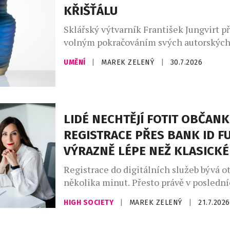
přístup k vedení organizací v době rych
KŘIŠŤÁLU
technologických změn a nástupu umělé 
Institut vzniká jako společný projekt tří
Sklářský výtvarník František Jungvirt př
volným pokračováním svých autorskýc
sběratelských kolekcí Garden Unique a r
UMĚNÍ
|
MAREK ZELENÝ
|
30.7.2026
nyní o dva sběratelské unikáty s podtit
Objekty z této edice staví na precizním
broušení, jež je dílem mistra brusiče Jiř
Jablonec nad Nisou, se nímž dlouhodob
LIDÉ NECHTĚJÍ FOTIT OBČANK
spolupracuje. Nejnovější přírůstky čerpaj
fluidního […]
REGISTRACE PŘES BANK ID F
VÝRAZNĚ LÉPE NEŽ KLASICKÉ
Registrace do digitálních služeb bývá o
několika minut. Přesto právě v posledn
firmy často přicházejí o část zákazníků. 
HIGH SOCIETY
|
MAREK ZELENÝ
|
21.7.2026
občanský průkaz, pořizovat selfie nebo
vyplňovat informace může během regis