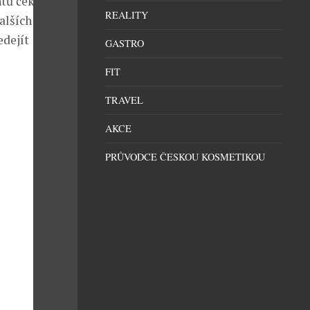
ntů čeká
REALITY
Dalších 13 %
edejít
GASTRO
FIT
TRAVEL
AKCE
PRŮVODCE ČESKOU KOSMETIKOU