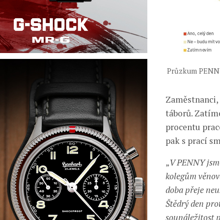
Průzkum PENNY –
Zaměstnanci, k
táborů. Zatím
procentu prac
pak s prací s
„
V PENNY jsme
kolegům věnova
doba přeje neu
Štědrý den pro
sounáležitost p