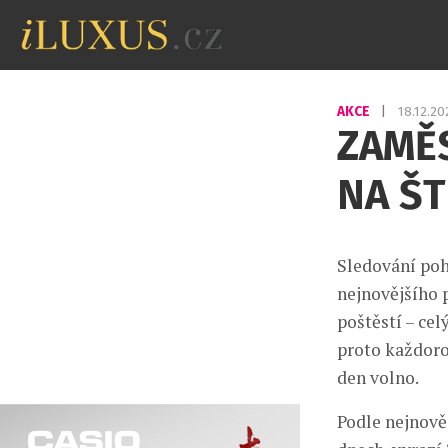
AKCE
|
18.12.2
ZAMĚ
NA Š
Sledování poh
nejnovějšího 
poštěstí – cel
proto každor
den volno.
Podle nejnově