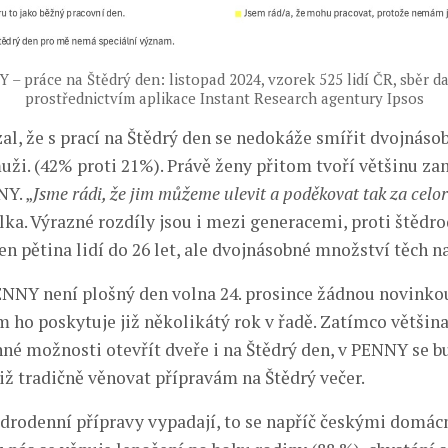
 práce na Štědrý den: listopad 2024, vzorek 525 lidí ČR, sběr da
prostřednictvím aplikace Instant Research agentury Ipsos
l, že s prací na Štědrý den se nedokáže smířit dvojnáso
uži. (42% proti 21%). Právě ženy přitom tvoří většinu z
Y. „
Jsme rádi, že jim můžeme ulevit a poděkovat tak za celor
lka. Výrazné rozdíly jsou i mezi generacemi, proti štěd
en pětina lidí do 26 let, ale dvojnásobné množství těch na
ENNY není plošný den volna 24. prosince žádnou novinko
ho poskytuje již několikátý rok v řadě. Zatímco většin
né možnosti otevřít dveře i na Štědrý den, v PENNY se 
iž tradičně věnovat přípravám na Štědrý večer.
ědrodenní přípravy vypadají, to se napříč českými domácno