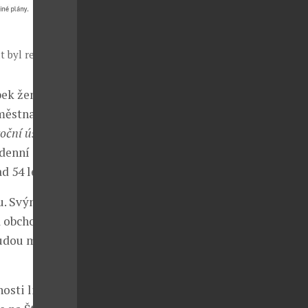
t byl realizován
bek žen v
aměstnanců
oční úsilí
,“
rodenní směně
d 54 let.
u. Svým
a obchodníků
budou moct
sti liší.