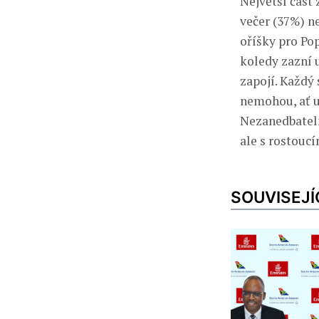
Největší část 
večer (37%) n
oříšky pro Pop
koledy zazní 
zapojí. Každý
nemohou, ať u
Nezanedbatelné
ale s rostouc
SOUVISEJÍ