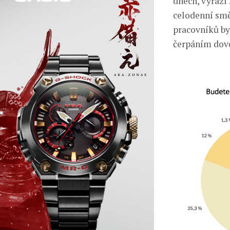
dnech, vyrazí
celodenní směn
pracovníků by
čerpáním dov