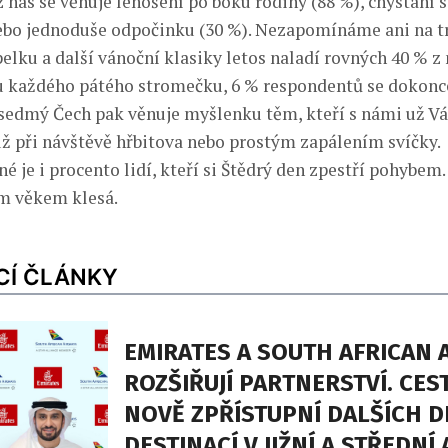
z nás se věnuje lenošení po boku rodiny (88 %), chystání 
ebo jednoduše odpočinku (30 %). Nezapomínáme ani na tr
elku a další vánoční klasiky letos naladí rovných 40 % z 
u každého pátého stromečku, 6 % respondentů se dokonc
 sedmý Čech pak věnuje myšlenku těm, kteří s námi už Vá
ž při návštěvě hřbitova nebo prostým zapálením svíčky.
 je i procento lidí, kteří si Štědrý den zpestří pohybem. 
ím věkem klesá.
CÍ ČLÁNKY
EMIRATES A SOUTH AFRICAN 
ROZŠIŘUJÍ PARTNERSTVÍ. CES
NOVĚ ZPŘÍSTUPNÍ DALŠÍCH D
DESTINACÍ V JIŽNÍ A STŘEDNÍ 