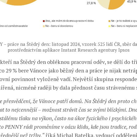
 práce na Štědrý den: listopad 2024, vzorek 525 lidí ČR, sběr da
prostřednictvím aplikace Instant Research agentury Ipsos
teří na Štědrý den obléknou pracovní oděv, se dělí do tř
co 29 % bere Vánoce jako běžný den a práce je nijak netrá
ovní povinnost vyloženě vadí. Největší skupina responde
mířená, nicméně raději by dala přednost času strávenému 
 přesvědčeni, že Vánoce patří domů. Na Štědrý den proto c
t to nejcennější – možnost strávit čas se svými blízkými. D
stálému tlaku na výkon, často na úkor fyzického i psychickéh
to PENNY rádi proměníme v oázu klidu, kde jsou tradice, rod
řednější než tržby,“
říká Michal Batelka, vedoucí oddělení