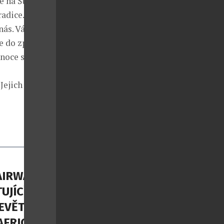
se na Štědrý
adice. Tři
nás. Vánoční
e do zpěvu
noce strávit
Jejich podíl
AIRWAYS
TUJÍCÍM
EVĚT
AFRICE