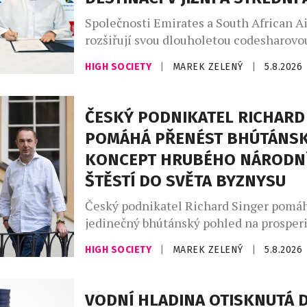
Společnosti Emirates a South African A
rozšiřují svou dlouholetou codesharovou
Nová reciproční dohoda zpřístupní cest
HIGH SOCIETY
|
MAREK ZELENÝ
|
5.8.2026
dalších destinací v jižní a střední Afric
navazující cestování napříč regionem. 
reaguje na rostoucí poptávku po cestov
ČESKÝ PODNIKATEL RICHARD
Jihoafrické republiky, zejména z evrops
POMÁHÁ PŘENÉST BHÚTÁNS
získání všech potřebných regulatorních
KONCEPT HRUBÉHO NÁRODN
budou moci zákazníci Emirates […]
ŠTĚSTÍ DO SVĚTA BYZNYSU
Český podnikatel Richard Singer pomáh
jedinečný bhútánský pohled na prosperi
budoucností světového byznysu. V Bhút
HIGH SOCIETY
|
MAREK ZELENÝ
|
5.8.2026
známé konceptem hrubého národního št
National Happiness, GNH), vzniká nový
Leadership Institute, který chce nabíd
VODNÍ HLADINA OTISKNUTÁ 