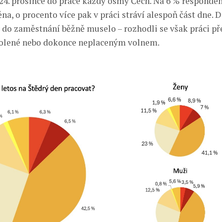
 24. prosince do práce každý osmý Čech. Na 6 % responde
a, o procento více pak v práci stráví alespoň část dne. 
 do zaměstnání běžně muselo – rozhodli se však práci př
olené nebo dokonce neplaceným volnem.