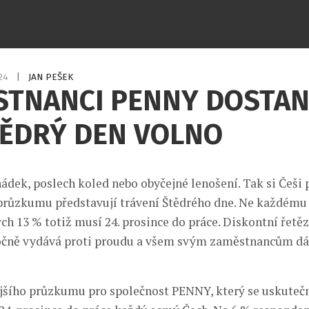
024
|
JAN PEŠEK
STNANCI PENNY DOSTA
TĚDRÝ DEN VOLNO
ádek, poslech koled nebo obyčejné lenošení. Tak si Češi 
průzkumu představují trávení Štědrého dne. Ne každému 
ých 13 % totiž musí 24. prosince do práce. Diskontní řet
očně vydává proti proudu a všem svým zaměstnancům dá
jšího průzkumu pro společnost PENNY, který se uskutečn