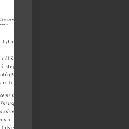
t byl realizován
í odlišných
pí, stejnému
ntů (38 %) je
s rodinou.
hceme našim
nešní uspěchaná
o zdraví. Na
ina a
 lidských