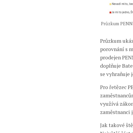
Průzkum PENNY –
Průzkum ukáza
porovnání s m
prodejen PENN
doplňuje Bate
se vyhraňuje j
Pro řetězec P
zaměstnancům 
využívá zákon
zaměstnanci j
Jak takové št