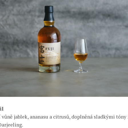
il
 vůně jablek, ananasu a citrusů, doplněná sladkými tón
Darjeeling.