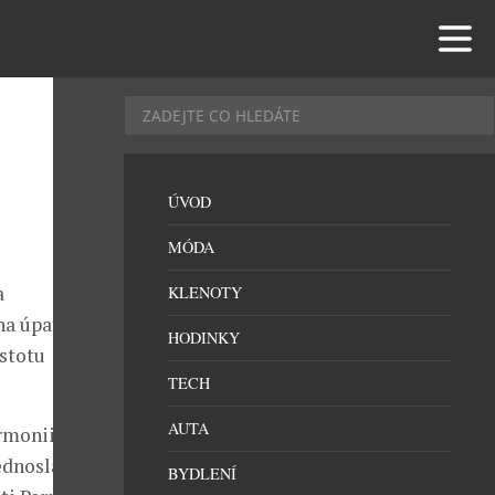
ÚVOD
MÓDA
a
KLENOTY
na úpatí
HODINKY
istotu
TECH
AUTA
rmonii chutí
jednosladová
BYDLENÍ