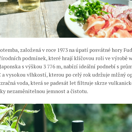
otemba, založená v roce 1973 na úpatí posvátné hory Fudž
írodních podmínek, které hrají klíčovou roli ve výrobě w
 Japonska s výškou 3 776 m, nabízí ideální podnebí s prů
C a vysokou vlhkostí, kterou po celý rok udržuje mlžný op
zračná voda, která se padesát let filtruje skrze vulkanick
ky nezaměnitelnou jemnost a čistotu.