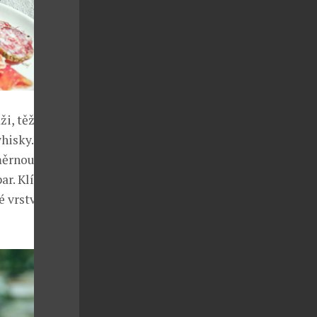
i, těží z
hisky. Fudži,
měrnou roční
ar. Klíčovou
é vrstvy hory