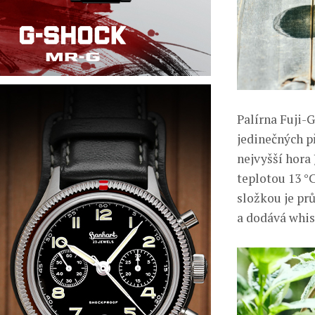
Palírna Fuji-G
jedinečných př
nejvyšší hora
teplotou 13 °
složkou je prů
a dodává whis