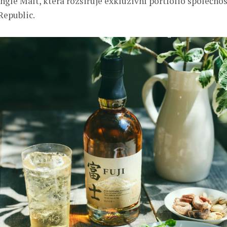
ngle Malt, která rozšiřuje exkluzivní portfolio společno
Republic.