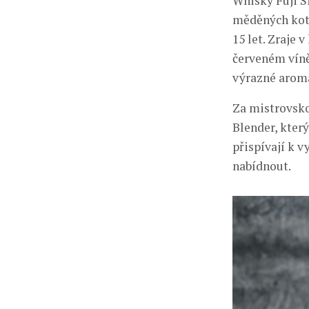
Whisky Fuji S
měděných kotlí
15 let. Zraje
červeném víně
výrazné aroma
Za mistrovsko
Blender, který
přispívají k v
nabídnout.