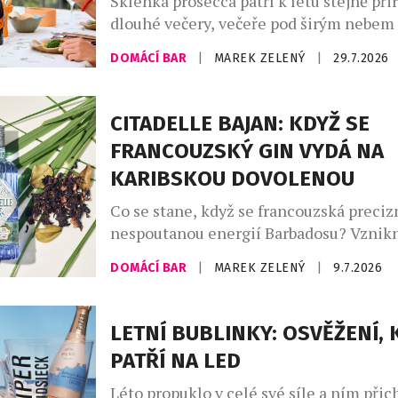
Sklenka prosecca patří k létu stejně při
dlouhé večery, večeře pod širým nebem
setkání s přáteli. Své pevné místo si naš
DOMÁCÍ BAR
|
MAREK ZELENÝ
|
29.7.2026
našich skleničkách. Česká republika j
největším dovozcem prosecca na světě a
jemně perlivého frizzante jí patří doko
CITADELLE BAJAN: KDYŽ SE
místo. Mezinárodní den prosecca, kter
FRANCOUZSKÝ GIN VYDÁ NA
připadá na […]
KARIBSKOU DOVOLENOU
Co se stane, když se francouzská preciz
nespoutanou energií Barbadosu? Vznikn
Bajan – limitovaná edice ginu, která dok
DOMÁCÍ BAR
|
MAREK ZELENÝ
|
9.7.2026
francouzská elegance si umí zout boty a 
písku. Spojuje v sobě umění značky Citad
ostrova, kde se zrodil rum. Výsledkem j
LETNÍ BUBLINKY: OSVĚŽENÍ, 
nejzajímavějších novinek letošního roku
PATŘÍ NA LED
Léto propuklo v celé své síle a ním přic