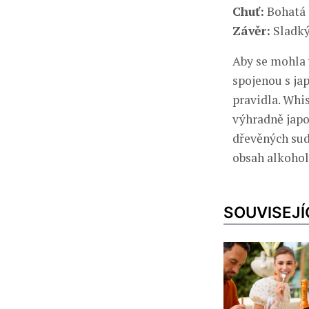
Chuť:
Bohatá 
Závěr:
Sladký
Aby se mohla 
spojenou s ja
pravidla. Whi
výhradně japo
dřevěných sud
obsah alkohol
SOUVISEJÍ