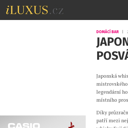
DOMÁCÍ BAR
|
JAPON
POSV
Japonská whis
mistrovského 
legendární hor
místního pros
Díky průzračn
patří mezi ne