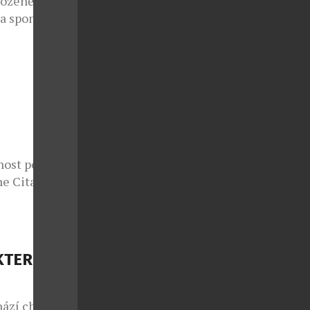
rozeně jako
 a spontánní
lo také v
e sedmým
 v případě
nce druhé
ý každoročně
nost potká s
e Citadelle
azuje, že i
tančit bosá v
elle s duší
e jedna z
KTERÉ
. […]
hází chuť na