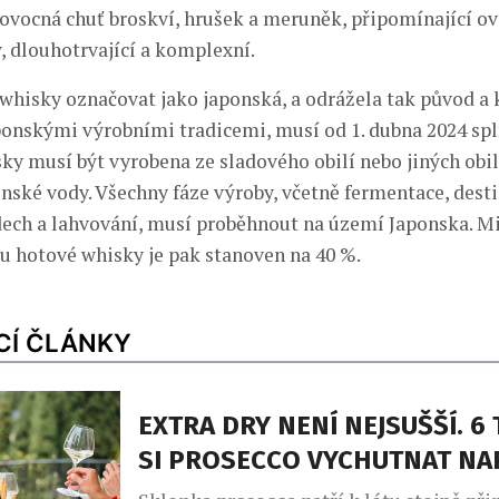
ovocná chuť broskví, hrušek a meruněk, připomínající ov
, dlouhotrvající a komplexní.
whisky označovat jako japonská, a odrážela tak původ a 
ponskými výrobními tradicemi, musí od 1. dubna 2024 spl
sky musí být vyrobena ze sladového obilí nebo jiných obil
nské vody. Všechny fáze výroby, včetně fermentace, destil
ech a lahvování, musí proběhnout na území Japonska. M
u hotové whisky je pak stanoven na 40 %.
CÍ ČLÁNKY
EXTRA DRY NENÍ NEJSUŠŠÍ. 6 
SI PROSECCO VYCHUTNAT N