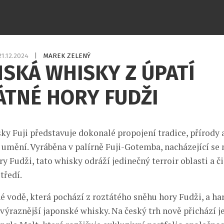
21.12.2024
|
MAREK ZELENÝ
SKÁ WHISKY Z ÚPATÍ
ÁTNÉ HORY FUDŽI
ky Fuji představuje dokonalé propojení tradice, přírody 
umění. Vyráběna v palírně Fuji-Gotemba, nacházející se 
y Fudži, tato whisky odráží jedinečný terroir oblasti a č
tředí.
é vodě, která pochází z roztátého sněhu hory Fudži, a ha
jvýraznější japonské whisky. Na český trh nově přichází 