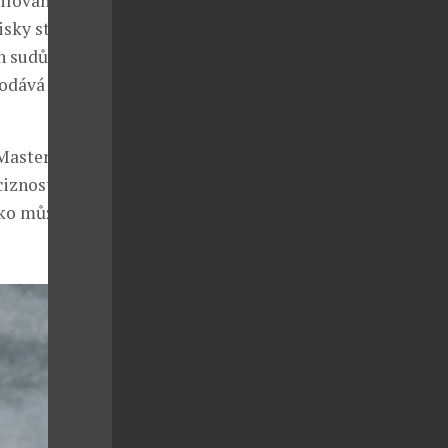
ilována v
isky staré až
h sudů po
dodává whisky
 Master
ciznost
nsko může