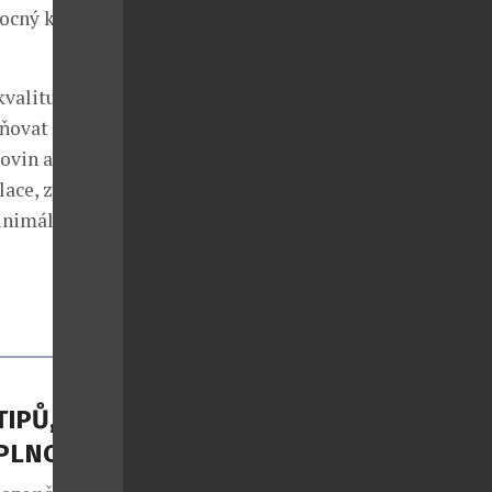
ocný koláč.
kvalitu
ňovat přísná
ovin a z
ace, zrání v
inimální
TIPŮ, JAK
APLNO