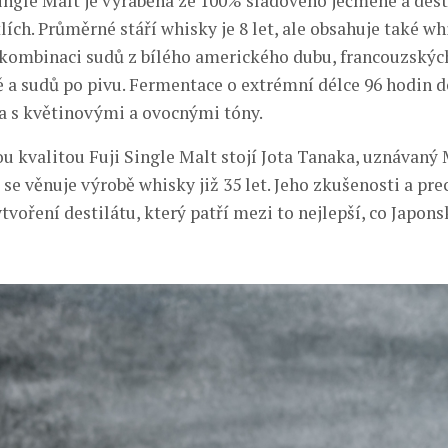
ingle Malt je vyráběna ze 100% sladového ječmene a dest
ch. Průměrné stáří whisky je 8 let, ale obsahuje také wh
 v kombinaci sudů z bílého amerického dubu, francouzskýc
 a sudů po pivu. Fermentace o extrémní délce 96 hodin 
 s květinovými a ovocnými tóny.
u kvalitou Fuji Single Malt stojí Jota Tanaka, uznávaný
 se věnuje výrobě whisky již 35 let. Jeho zkušenosti a pre
ytvoření destilátu, který patří mezi to nejlepší, co Japo