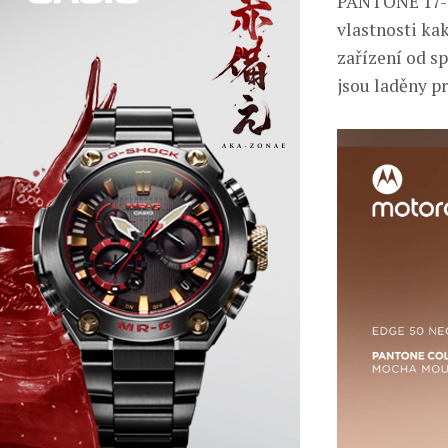
PANTONE 17-12
vlastnosti kak
zařízení od s
jsou laděny p