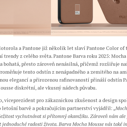
torola a Pantone již několik let slaví Pantone Color of t
ní trendy z celého světa. Pantone Barva roku 2025: Mocha
 a bohatá, přesto zároveň nenásilná, přičemž rozšiřuje n
Proměňuje tento odstín z nenápadného a zemitého na am
mnou elegancí a přirozenou rafinovaností přináší odstín
usse diskrétní, ale vkusný nádech půvabu.
, viceprezident pro zákaznickou zkušenost a design spo
 letošní barvě a pokračujícím partnerství vyjádřil: „
Moch
ežitost vychutnávat si přítomný okamžiku. Zároveň nám ale
 jednoduché radosti života. Barva Mocha Mousse nás také in