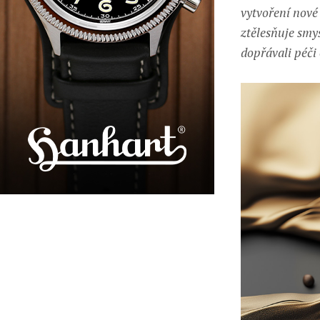
vytvoření nové 
ztělesňuje smy
dopřávali péči 