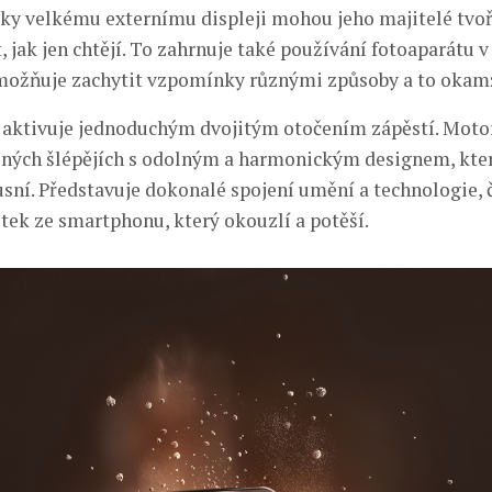
íky velkému externímu displeji mohou jeho majitelé tvoř
 jak jen chtějí. To zahrnuje také používání fotoaparátu 
možňuje zachytit vzpomínky různými způsoby a to okamž
 aktivuje jednoduchým dvojitým otočením zápěstí. Moto
ejných šlépějích s odolným a harmonickým designem, kter
usní. Představuje dokonalé spojení umění a technologie, 
tek ze smartphonu, který okouzlí a potěší.