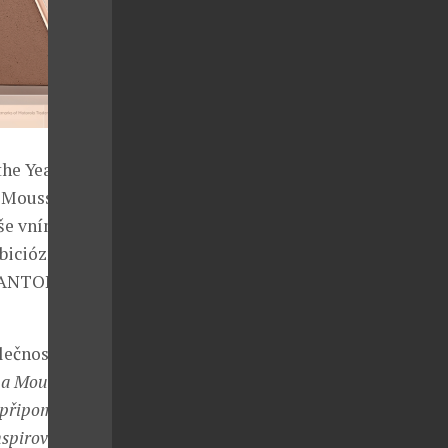
he Year, které
 Mousse je
aše vnímání
biciózní a
 PANTONE 17-
lečnosti
a Mousse
 připomíná, že
spirovala k