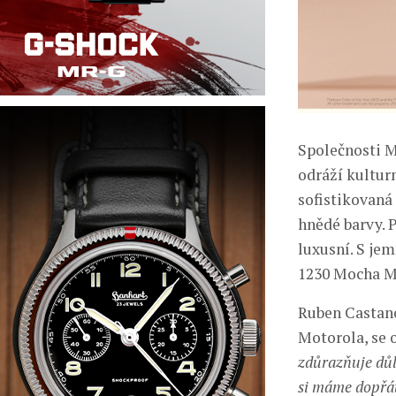
Společnosti Mo
odráží kultur
sofistikovaná
hnědé barvy. 
luxusní. S je
1230 Mocha Mo
Ruben Castano
Motorola, se o
zdůrazňuje důl
si máme dopřát