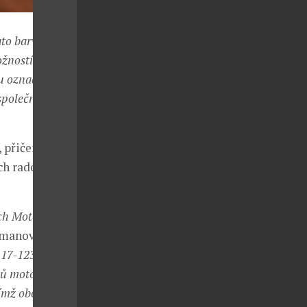
to barva je
ožností na
ou označení
společností
, přičemž
ch radostí
ch Motorola,
smanová,
 17-1230
lů motorola
čímž obohacuje