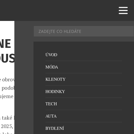
NE
OUSSE
ÚVOD
MÓDA
e obrovskou
KLENOTY
 podoby. Ať už
HODINKY
ujeme se tím,
TECH
AUTA
 také lépe se
 2025,
BYDLENÍ