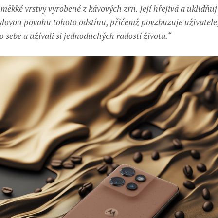
měkké vrstvy vyrobené z kávových zrn. Její hřejivá a uklidňuj
slovou povahu tohoto odstínu, přičemž povzbuzuje uživatele,
o sebe a užívali si jednoduchých radostí života.“