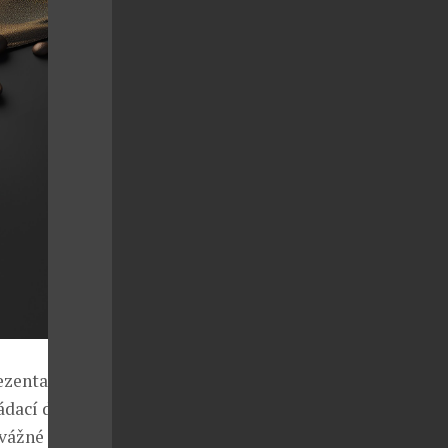
ezentaci
ádací design
dvážné