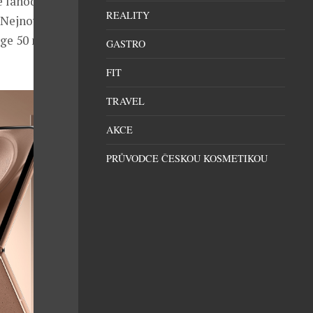
e lahodné
REALITY
 Nejnovější
ge 50 neo,
GASTRO
FIT
TRAVEL
AKCE
PRŮVODCE ČESKOU KOSMETIKOU