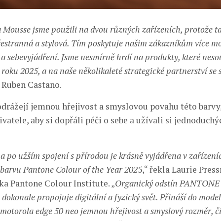
Mousse jsme použili na dvou různých zařízeních, protože ta
šestranná a stylová. Tím poskytuje našim zákazníkům více m
t a sebevyjádření. Jsme nesmírně hrdí na produkty, které nes
roku 2025, a na naše několikaleté strategické partnerství se 
l Ruben Castano.
odrážejí jemnou hřejivost a smyslovou povahu této barvy
vatele, aby si dopřáli péči o sebe a užívali si jednoduchý
a po užším spojení s přírodou je krásně vyjádřena v zařízení
í barvu Pantone Colour of the Year 202
5,“ řekla Laurie Pres
ka Pantone Colour Institute. „
Organický odstín PANTONE
okonale propojuje digitální a fyzický svět. Přináší do mode
a motorola edge 50 neo jemnou hřejivost a smyslový rozměr, 