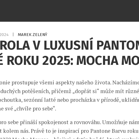
.2024
|
MAREK ZELENÝ
ROLA V LUXUSNÍ PANTO
Ě ROKU 2025: MOCHA M
nie prostupuje všemi aspekty našeho života. Nacházím
oduchých potěšeních, přičemž „dopřát si“ může mít různé
pochoutka, sezónní latté nebo procházka v přírodě, uklidň
e své „chvíle pro sebe“.
 pro sebe přináší spokojenost a rovnováhu. Umožňuje nám
t kolem nás. Právě to je inspirací pro Pantone Barvu roku