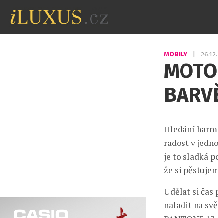
MOBILY
|
26.12
MOTO
BARV
Hledání harmo
radost v jedn
je to sladká 
že si pěstujem
Udělat si čas
naladit na svě