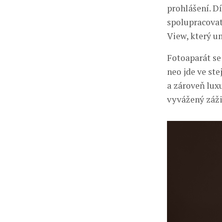
prohlášení. D
spolupracovat,
View, který u
Fotoaparát se
neo jde ve st
a zároveň lux
vyvážený záži