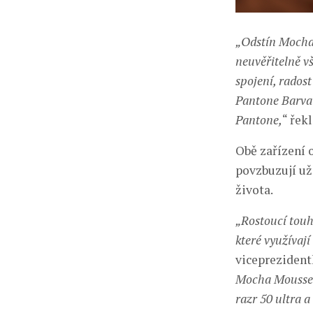
„Odstín Mocha 
neuvěřitelně v
spojení, rados
Pantone Barva 
Pantone,
“ řek
Obě zařízení 
povzbuzují uži
života.
„Rostoucí touh
které využívaj
viceprezident
Mocha Mousse d
razr 50 ultra 