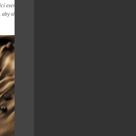
ící esence
 aby si