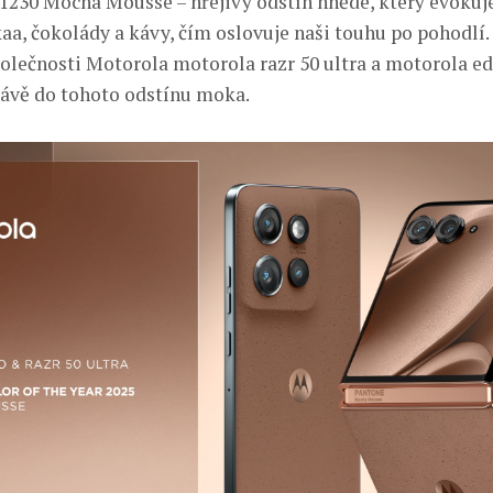
30 Mocha Mousse – hřejivý odstín hnědé, který evokuj
aa, čokolády a kávy, čím oslovuje naši touhu po pohodlí.
polečnosti Motorola motorola razr 50 ultra a motorola ed
rávě do tohoto odstínu moka.