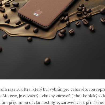
ola razr 50 ultra, který byl vybrán pro celosvětovou repr
 Mousse, je odvážný i vkusný zároveň. Jeho ikonický skl
elům příjemnou dávku nostalgie, zároveň však přináší o