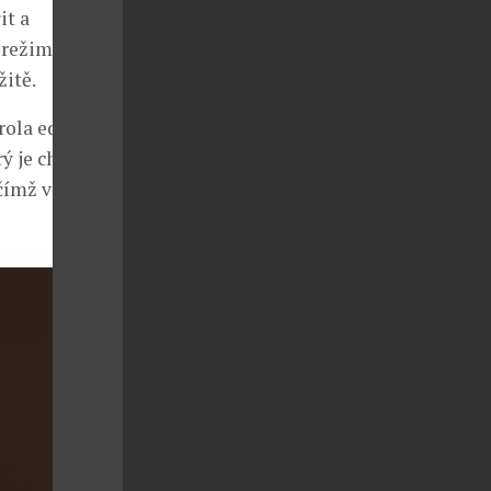
it a
v režimu Flex
itě.
rola edge 50
ý je chráněný
čímž vytváří