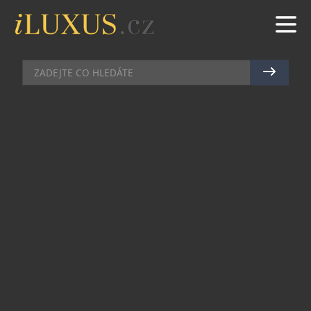
RESTAURACE
|
25.12.2024
|
MAREK ZELENÝ
SILVESTR 2024 V RESTAURANTU
DEER: PŘIVÍTEJTE NOVÝ ROK S
ŽIVOU KLAVÍRNÍ HUDBOU A
VÝJIMEČNÝM MENU
Restaurant Deer zve na nezapomenutelný
silvestrovský večer, který propojí skvělou
gastronomii, živou klavírní hudbu a slavnostní
atmosféru. Přijďte oslavit poslední večer roku
2024 a přivítat nový rok 2025 v luxusním stylu.
Pro tuto výjimečnou příležitost si restaurant Deer