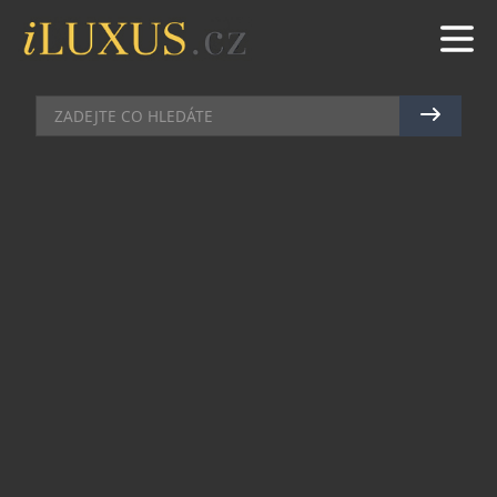
AUTA
|
28.12.2024
|
MAREK ZELENÝ
S ELEKTRICKOU ŠKRABKOU NA
LED NEMÁ MRÁZ ŠANCI
Typické zimní ráno po mrazivé noci – přijdete k
autu a na něm je krusta ledu. Nastartujete motor,
aby se auto zahřálo a led trochu povolil, vezmete
škrabku a škrabete a škrabete. Tuhle zimu už to
tak být nemusí.