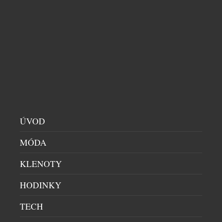
MERCEDES-BENZ PŘEDSTAVUJE NA WTA
LIVESPORT PRAGUE OPEN 2026
AUTA
|
20.7.2026
Mercedes-Benz je od letošního roku globálním
partnerem ženského tenisu (WTA, Women’s Tennis
Association) a aktivně se zapojuje do turnajů
kategorie WTA 1000, 500 a 250. Nejrozsáhlejší
program uvedení zcela nových modelů v historii
značky Mercedes-Benz pokračuje také v České
republice. Tenisový turnaj WTA Livesport Prague
ÚVOD
Open 2026 je místem pro národní premiéru
Mercedes-Benz VLE. Mercedes-Benz […]
MÓDA
KLENOTY
HODINKY
TECH