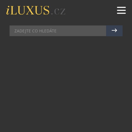
VILY & REZIDENCE
|
19.1.2025
|
JAN PEŠEK
SPOLUTVŮRCE APLIKACE WHATS
APP ROZŠIŘUJE SVÉ IMPÉRIUM
Technologický miliardář Jan Koum,
spoluzakladatel WhatsAppu, rozšířil svůj majetek
o Château de la Garoupe, historické sídlo na
prestižním francouzském poloostrově Cap
d’Antibes.
Tato nemovitost, kterou dříve vlastnil oligarcha
Boris Berezovskij, byla prodána Koumovi v
listopadu 2023 za téměř 70 milionů dolarů,
informoval Nice Matin. Berezovskij ji přitom