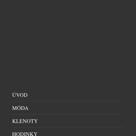
PRÉMIOVÉ BYDLENÍ NA MÍRU: INVESTOŘI SE
VRACEJÍ DO ČESKA, ROSTE ZÁJEM O TOP
ADRESY I BYTY A DOMY ZA STOVKY MILIONŮ
VILY & REZIDENCE
|
14.6.2026
Trh s nejluxusnějšími nemovitostmi v Česku zažívá
nový impuls. Po období, kdy část domácích
ÚVOD
investorů přesouvala svůj kapitál do zahraničí – část
MÓDA
z nich například do Dubaje – se jejich zájem vrací
zpět do Prahy a dalších prémiových lokalit Česka.
KLENOTY
Roste tak poptávka po velkých bytech, penthousech
v novostavbách i exkluzivních rezidencích na
HODINKY