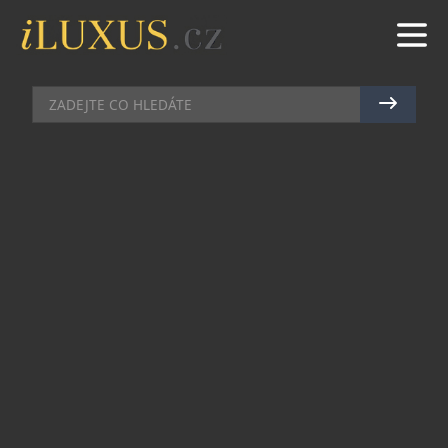
KOMERČNÍ SDĚLENÍ
|
22.1.2025
|
MARTIN MACOUREK
JAK VYBRAT IDEÁLNÍ VĚŠÁK NA
KOLA DO GARÁŽE PRO
MAXIMÁLNÍ ÚSPORU MÍSTA