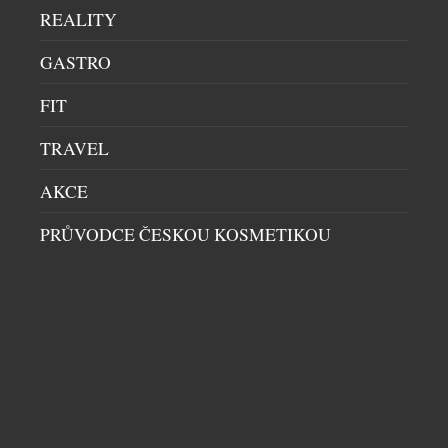
REALITY
detaily, které vytvářejí harmonický celek. Právě
dveře MASTER od českého výrobce JAP FUTURE
GASTRO
ukazují, že i dveře mohou být výrazným
architektonickým prvkem. Díky provedení od
FIT
podlahy až ke stropu, čistému minimalistickému
designu a téměř neomezeným možnostem
TRAVEL
povrchových úprav […]
AKCE
PRŮVODCE ČESKOU KOSMETIKOU
KŘESLO TERRA LOUNGE VZNIKALO DVA
ROKY. VÝSLEDKEM JE DOSUD NEJMĚKČÍ
SEZENÍ LD SEATING