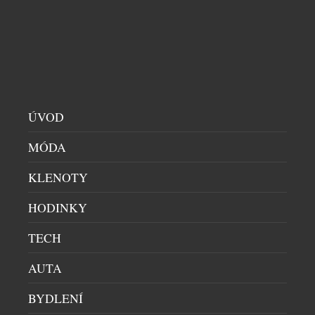
podoby stolního objektu, který balancuje na pomezí
designového doplňku, sběratelského artefaktu a […]
ÚVOD
MÓDA
KLENOTY
HODINKY
DVEŘE, KTERÉ NECHÁVAJÍ VYNIKNOUT
TECH
PROSTOR. OBJEVTE MASTER
BYDLENÍ
|
20.7.2026
AUTA
Dnešní interiéry už nestaví jen na krásných
materiálech nebo kvalitním nábytku. O jejich
BYDLENÍ
charakteru rozhodují především promyšlené