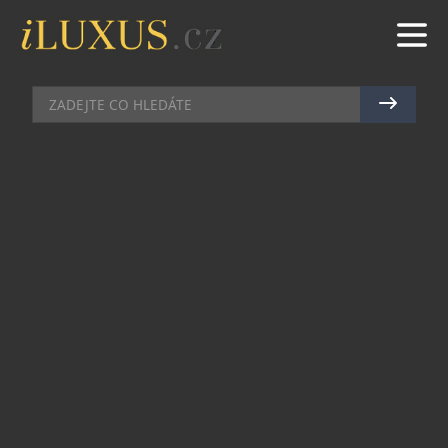
AUTA
|
30.1.2025
|
MAREK ZELENÝ
LOUIS VUITTON SE STÁVÁ
OFICIÁLNÍM PARTNEREM
FORMULE 1
S velkým nadšením se Louis Vuitton připojuje k
Formuli 1® jako oficiální partner v rámci
desetileté spolupráce, která staví módní dům do
centra této cesty šampionů. Zatímco
nejprestižnější motoristická soutěž oslaví v roce
2025 své 75. výročí, Louis Vuitton se aktivně
zapojí v nejvíce ikonických závodních destinacích
a stane se symbolem pro sportovce i fanoušky.