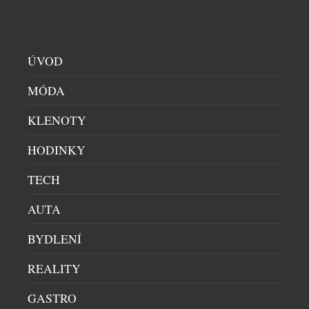
Vuitton,“ říká Stefano Domenicali, prezident a
generální ředitel Formule 1.
ÚVOD
SOUVISEJÍCÍ ČLÁNKY
MÓDA
KLENOTY
HODINKY
TECH
AUTA
BYDLENÍ
REALITY
GASTRO