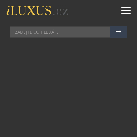
PÁNSKÉ HODINKY
|
3.2.2025
|
JAN PEŠEK
DALŠÍ GENERACE SOLÁRNĚ
NAPÁJENÝCH MRG
Japonská hodinářská značka G-Shock je v
Čechách natolik dobře etablovaná, že sběratelé
jejích hodinek žádají stále lepší a lepší modely.
Proto na trh dorazí i zbrusu nový model MRG-
B2100, který je skutečným mistrovským dílem
ztělesňujícím vrchol japonské řemeslné tradice,
moderní technologie a luxusní estetiky.