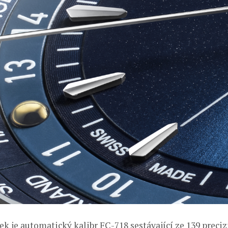
k je automatický kalibr FC-718 sestávající ze 139 preciz