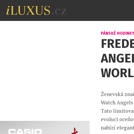
PÁNSKÉ HODINK
FRED
ANGE
WORL
Ženevská znač
Watch Angels
Tato limitova
evoluci oceň
nabízí elegan