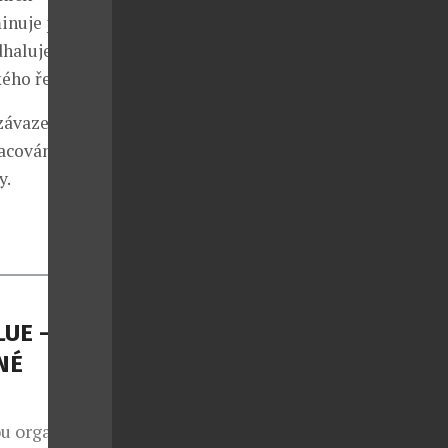
inuje potřeba
dhaluje
kého řemesla.
závazek
acování,
y.
LUE –
NÉ
ou organizací