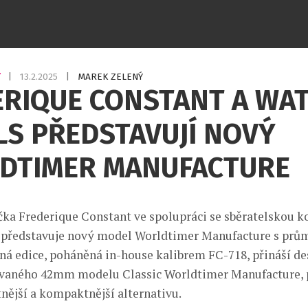
Y
|
13.2.2025
|
MAREK ZELENÝ
ERIQUE CONSTANT A WA
LS PŘEDSTAVUJÍ NOVÝ
DTIMER MANUFACTURE
ka Frederique Constant ve spolupráci se sběratelskou 
 představuje nový model Worldtimer Manufacture s pr
ná edice, poháněná in-house kalibrem FC-718, přináší d
ovaného 42mm modelu Classic Worldtimer Manufacture,
tnější a kompaktnější alternativu.