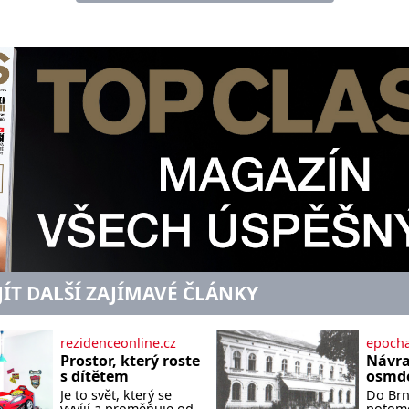
JÍT DALŠÍ ZAJÍMAVÉ ČLÁNKY
rezidenceonline.cz
epocha
Prostor, který roste
Návra
s dítětem
osmde
Je to svět, který se
Do Brna
vyvíjí a proměňuje od
potomc