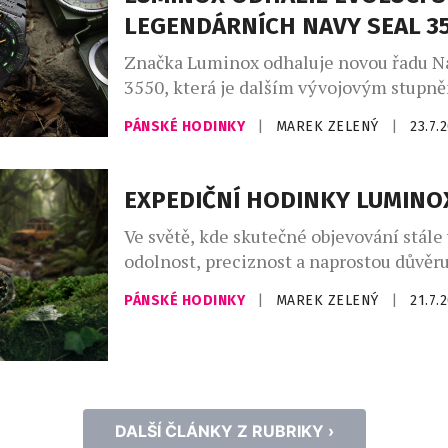
LEGENDÁRNÍCH NAVY SEAL 3
Značka Luminox odhaluje novou řadu N
3550, která je dalším vývojovým stupně
nejikoničtější kolekce. Novinka, zrozen
PÁNSKÉ HODINKY
|
MAREK ZELENÝ
|
23.7.
let spolupráce s americkými speciální
U.S. Navy SEALs, si zachovává svou ne
odolnost a taktický výkon. Přichází však
EXPEDIČNÍ HODINKY LUMINO
uhlazenějším a nositelnějším profilem,
Ve světě, kde skutečné objevování stále
perfektně padne na zápěstí všech veliko
odolnost, preciznost a naprostou důvěru
Navy SEAL […]
vybavení, představuje značka Luminox 
PÁNSKÉ HODINKY
|
MAREK ZELENÝ
|
21.7.
Adventure Watch. Tento model byl tvo
historických expedic, ale zkonstruovaný
moderního dobrodružství. Novinka, kter
estetických kódů raných expedičních h
sobě zachycuje ducha výprav do těch ne
DALŠÍ ČLÁNKY Z RUBRIKY ›
koutů planety. Zároveň však […]