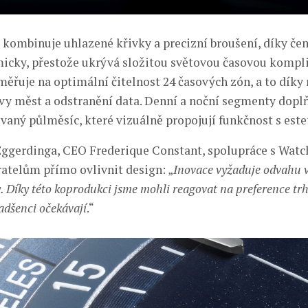
kombinuje uhlazené křivky a precizní broušení, díky če
micky, přestože ukrývá složitou světovou časovou kompli
aměřuje na optimální čitelnost 24 časových zón, a to dí
zvy měst a odstranění data. Denní a noční segmenty doplň
ovaný půlměsíc, které vizuálně propojují funkčnost s este
Eggerdinga, CEO Frederique Constant, spolupráce s Watc
atelům přímo ovlivnit design: „
Inovace vyžaduje odvahu v
. Díky této koprodukci jsme mohli reagovat na preference tr
adšenci očekávají
.“