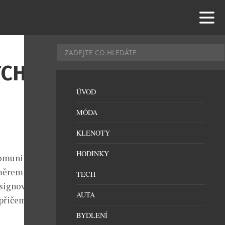
TCH
ÚVOD
MÓDA
KLENOTY
HODINKY
komunitou
ůměrem 40 mm.
TECH
esignovou
AUTA
 přičemž
BYDLENÍ