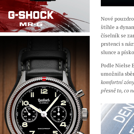
Nové pouzdro 
štíhle a dyna
číselník se z
prstenci s ná
slunce a písk
Podle Nielse 
umožnila sběr
komfortní zóny
přesně to, co n