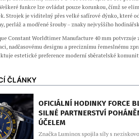
eškeré funkce lze ovládat pouze korunkou, čímž se elim
ek. Strojek je viditelný přes velké safírové dýnko, které o
y, perláž a modřené šrouby – znaky nejvyššího hodinářs
que Constant Worldtimer Manufacture 40 mm potvrzuje 
aci, nadčasovému designu a preciznímu řemeslnému zpr
ktuje estetické preference moderní sběratelské komunit
CÍ ČLÁNKY
OFICIÁLNÍ HODINKY FORCE B
SILNÉ PARTNERSTVÍ POHÁNĚ
ÚČELEM
Značka Luminox spojila síly s neziskov