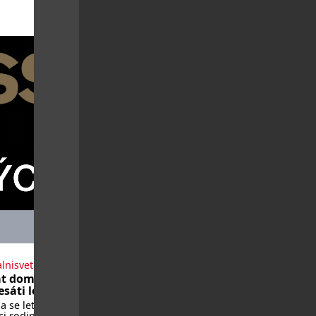
lnisvet.cz
t domů po
sáti letech
 se letos vrátí
i rodin, které