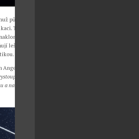
muž působí
kaci. Třídílný
ky nakloněnému
ují leštěné
tikou.
h Angels
ystoupit z
hu a nabídnout