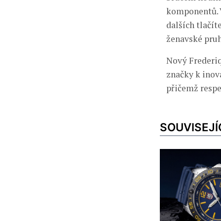
komponentů. V
dalších tlačít
ženavské pruh
Nový Frederi
značky k inov
přičemž respe
SOUVISEJÍ