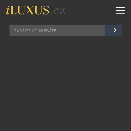
PÁNSKÉ HODINKY
|
21.2.2025
|
JAN PEŠEK
SINN T50 GOLDBRONZE –
EXKLUZIVITA PRO SKUTEČNÉ
SBĚRATELE
Nové Sinn T50 Goldbronze představují jedinečnou
kombinaci technologické inovace a sběratelské
hodnoty. Limitovaná edice pouhých 300 kusů činí
z těchto hodinek vzácný klenot mezi
potápěčskými hodinkami – koneckonců, jsou
vyhotoveny z materiálu, který žádná jiná značka
nenabízí.