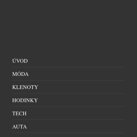
ÚVOD
MÓDA
KOŽENÉ DOPLŇKY MONTBLANC V NOVÉ
KLENOTY
SEZONĚ SÁZEJÍ NA UVOLNĚNÉ TVARY A
HODINKY
ZEMITÉ TÓNY
MÓDNÍ DOPLŇKY
|
24.7.2026
TECH
Montblanc představuje novou kolekci kožených
AUTA
doplňků pro nadcházející sezonu, v níž měkké
konstrukce a variabilní tvary doplňuje paleta