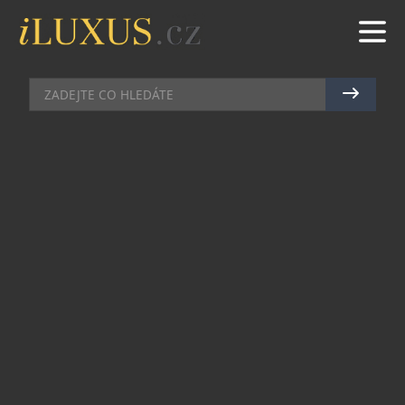
MÓDNÍ DOPLŇKY
|
22.2.2025
|
MAREK ZELENÝ
MONTBLANC PREZENTUJE
KOLEKCI KOŽENÝCH DOPLŇKŮ
NA JARO/LÉTO 2025
Montblanc pokračuje v tradici funkčně
elegantního designu a přináší nové kožené
doplňky v odvážných barevných variantách. Jarní
a letní kolekce pod vedením uměleckého ředitele
Marca Tomasetty vycházejí z nadčasových
designových kódů značky inspirovaných světem
ručního psaní. Charakterizují je precizní linie,
chytré funkční prvky a tři nové sezónní barvy: