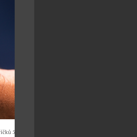
říčků 50