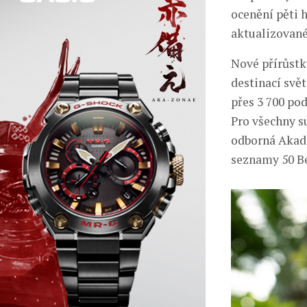
ocenění pěti 
aktualizované
Nové přírůstky
destinací svět
přes 3 700 po
Pro všechny su
odborná Akade
seznamy 50 Be