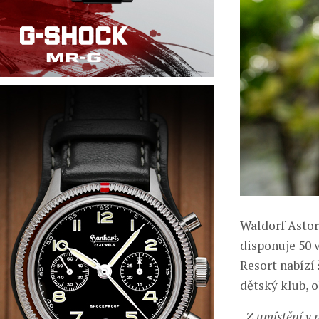
Waldorf Astor
disponuje 50 
Resort nabízí 
dětský klub, 
„
Z umístění v 