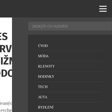
ES
PRVNÍ
ÚVOD
MÓDA
IŽNÍ
KLENOTY
ODCI
HODINKY
TECH
AUTA
návaných
BYDLENÍ
 Seychelách