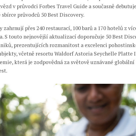
hvězd v průvodci Forbes Travel Guide a současně debutuje
 sbírce průvodců 50 Best Discovery.
 zahrnují přes 240 restaurací, 100 barů a 170 hotelů z ví
a. S touto nejnovější aktualizací doporučuje 50 Best Dis
dniků, prezentujících rozmanitost a excelenci pohostinsk
bjekty, včetně resortu Waldorf Astoria Seychelle Platte I
mie, která je zodpovědná za světově uznávané globální 
st.