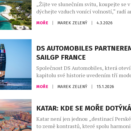
„Žijte ve slunečním svitu, koupejte se v
přenáší svou estetiku a smysl pro detai
dýchejte vzduch vonící volností,“ radí 
výjimečných hotelových projektů. […]
filozof Ralph Waldo Emerson těm, kteří 
MOŘE
|
MAREK ZELENÝ
|
4.3.2026
životem klesají na duchu. Indický oceán
ostrovy jsou pro takový záměr prostřed
stvořeným. Nedotčená příroda s čistý
DS AUTOMOBILES PARTNERE
osvěžujícím smysly. Bujná zeleň, v níž ž
druhy, které jinde na […]
SAILGP FRANCE
Společnost DS Automobiles, která otev
kapitolu své historie uvedením tří mo
měsíců, podepsala nové sportovní partn
MOŘE
|
MAREK ZELENÝ
|
15.1.2026
podporu svého vývoje. Stává se tak hla
partnerem týmu France SailGP, což je p
automobilovou značku u tohoto týmu po
KATAR: KDE SE MOŘE DOTÝK
roku 2024 je tým France SailGP rozvíjen
Katar není jen jednou „destinací Perskéh
K-Challenge kolem modelu, který má bý
to země kontrastů, které spolu harmoni