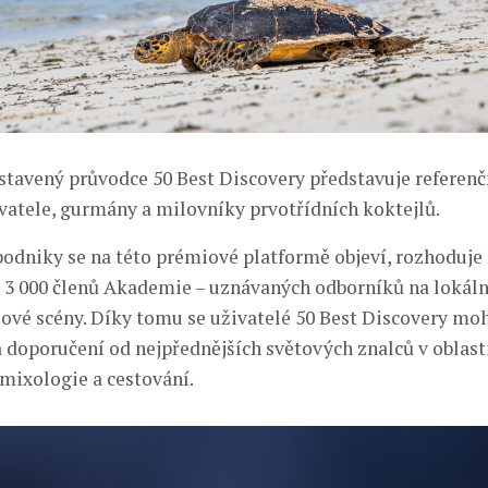
stavený průvodce 50 Best Discovery představuje referenčn
vatele, gurmány a milovníky prvotřídních koktejlů.
podniky se na této prémiové platformě objeví, rozhoduj
ž 3 000 členů Akademie – uznávaných odborníků na lokální
lové scény. Díky tomu se uživatelé 50 Best Discovery mo
 doporučení od nejpřednějších světových znalců v oblast
mixologie a cestování.