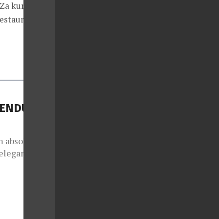
 Za kurátorský
estaurace,
GENDU NA
m absolutního
 elegance.
m svým
ropské
světových
hl hranice
ty, kde