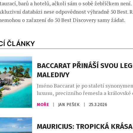
taurací, barů a hotelů, ačkoli sám o sobě žebříčkem není.
exkluzivní databázi nese odpovědnost výhradně 50 Best. R
 nemohou o zařazení do 50 Best Discovery samy žádat.
CÍ ČLÁNKY
BACCARAT PŘINÁŠÍ SVOU LE
MALEDIVY
Jméno Baccarat je po staletí synonyme
luxusu, precizního řemesla a královské
Francouzská značka, proslulá předevší
MOŘE
|
JAN PEŠEK
|
25.3.2026
ikonickým křišťálem, zdobila paláce ev
aristokracie i stoly nejvýznamnějších 
osobností. Postupně však její svět přesá
MAURICIUS: TROPICKÁ KRÁSA
designu a vstoupil i do oblasti hospitali