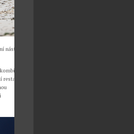
í nástroj pro
e kombinace
 restaurační,
hou
i