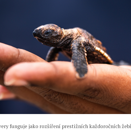
very funguje jako rozšíření prestižních každoročních žeb