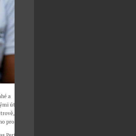
ahé a
ými útesy.
trově, spa,
ho prostředí.
ias Pertoft,