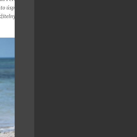
to úspěch
žitelných