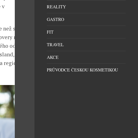
 v
REALITY
GASTRO
ce než stovky
FIT
covery nyní
TRAVEL
ého odvětví.
sland, hlasuje
AKCE
a regionální
PRŮVODCE ČESKOU KOSMETIKOU