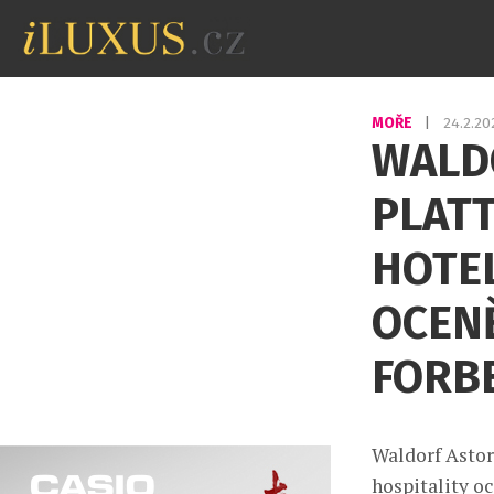
MOŘE
|
24.2.2
WALD
PLATT
HOTEL
OCENĚ
FORBE
Waldorf Astor
hospitality oc