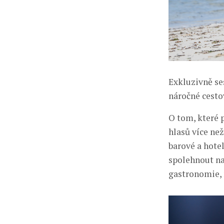
Exkluzivně se
náročné cesto
O tom, které 
hlasů více ne
barové a hote
spolehnout na
gastronomie, 