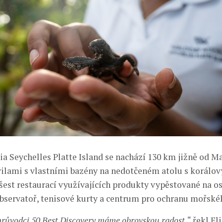
ia Seychelles Platte Island se nachází 130 km jižně od M
vilami s vlastními bazény na nedotčeném atolu s korálov
šest restaurací využívajících produkty vypěstované na os
observatoř, tenisové kurty a centrum pro ochranu mořské
průvodci 50 Best Discovery máme obrovskou radost,
“ řekl El