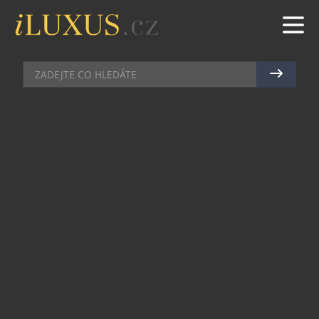
BYDLENÍ
|
27.2.2025
|
MAREK ZELENÝ
JARO JE TADY, ČAS LÁSKY… A
PYLU
Zatímco většina lidí sleduje rozkvétající stromy s
potěšením, oni na ně hledí dost nevraživě. Doma
přestali větrat a jsou k vidění výhradně s
kapesníkem u nosu. Kdo? Přece alergici.
Ve skutečnosti trvá pylová sezóna velkou část
roku, přesněji řečeno 10 měsíců. V brzkém jaru
převládají alergeny z kvetoucích stromů, jako je
bříza, lípa, líska nebo olše, později nastupují trávy
a obiloviny a ani na podzim není klid – ve vzduchu