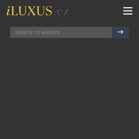
VÝSTAVY A PREMIÉRY
|
12.3.2025
|
MAREK ZELENÝ
VÝSTAVA VŮNĚ JARA ANEB
PŘÍBĚH PARFÉMŮ
Tradiční, již 27. ročník, výstavy bohatých
květinových jarních aranžmá, tentokrát
inspirovaný věhlasnými parfémy světových
značek, proběhne v druhé polovině dubna a
květnu v prostorách státního zámku Lysice u
Boskovic.