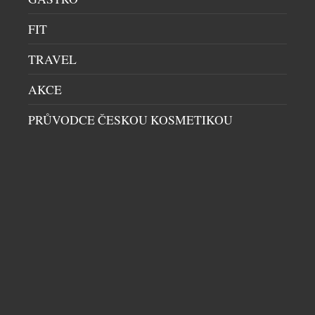
FIT
TRAVEL
AKCE
PRŮVODCE ČESKOU KOSMETIKOU
KONTROVERZNÍ PADĚLATEL A MALÍŘ
WOLFGANG BELTRACCHI VYSTAVUJE POPRVÉ
V PRAZE
VÝSTAVY A PREMIÉRY
|
25.4.2026
Pražský Obecní dům se letos na několik měsíců
promění v místo, kde se střetává minulost s
přítomností, pravda s iluzí a talent s kontroverzí.
Od 7. května do 27. září 2026 zde představí Wolfgang
Beltracchi svou aktuální tvorbu pod názvem Divine
Stories – Božské příběhy. Jméno, které ještě před
patnácti lety otřáslo světem umění. Beltracchi […]