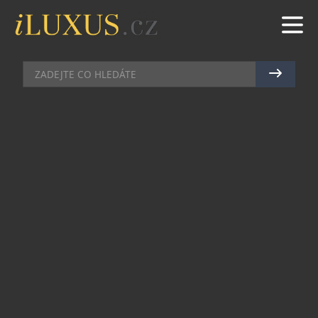
SPORT
|
21.3.2025
|
JAN PEŠEK
JAK HUDBA POMÁHÁ PŘI
BĚHÁNÍ A JAKÁ SLUCHÁTKA
VYBRAT PRO MAXIMÁLNÍ
VÝKON
Běhání je jednou z nejpřirozenějších forem
pohybu – nepotřebujete žádné speciální vybavení,
stačí obout tenisky a vyrazit. Přesto většina běžců
potvrzuje, že motivace někdy pokulhává a udržet
koncentraci a výdrž při pravidelném sportu není
snadné. A právě zde vstupuje do hry hudba, která
dokáže běhání posunout na jinou úroveň. Správně