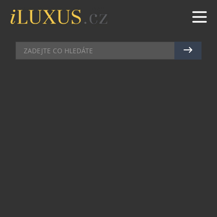
TRAVEL
|
24.3.2025
|
MAREK ZELENÝ
PREVENCE I TRADICE. PROČ MÁ
ŠVÉDSKO MÁ JEDEN Z
NEJNIŽŠÍCH VÝSKYTŮ RAKOVINY
PLIC NA SVĚTĚ?
Výskyt rakoviny plic ovlivňuje mnoho faktorů.
Některé země však vykazují výrazně nižší
incidenci tohoto smrtelného onemocnění.
Jedním z takových států je Švédsko, které se může
pochlubit jedním z nejnižších výskytů této
zákeřné nemoci na světě. Co za tím stojí?