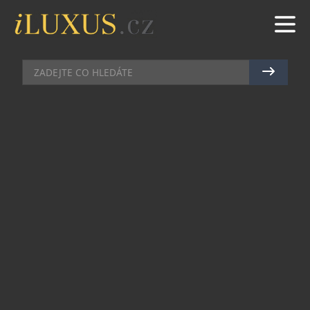
HODINKY
|
8.4.2025
|
MAREK ZELENÝ
MAGIE TEMNĚ MODRÝCH
ČÍSELNÍKŮ UHRANE U NOVINEK
UNION GLASHÜTTE
Horká novinka Noramis Chronograph Sport od
vyhlášené německé manufaktury Union Glashütte
přináší jedinečné spojení retro estetiky 50. let a
dynamické sportovní elegance v moderním
pojetí.
Nový model s robustním ocelovým pouzdrem a
jemně zpracovaným tahem z nerezové oceli