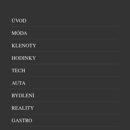
ÚVOD
MÓDA
KLENOTY
HODINKY
TECH
PRIM A BOTAS SE PO 77 LETECH POTKALY
AUTA
PÁNSKÉ HODINKY
|
30.7.2026
BYDLENÍ
Primky a botasky. Dvě jména, která zlidověla
natolik, že se stala součástí českého jazyka. Obě
REALITY
značky vznikly v roce 1949 a po sedmasedmdesáti
GASTRO
letech se poprvé setkaly na jednom výrobku.
Limitovaná edice hodinek Prim Botas 77 vznikla v