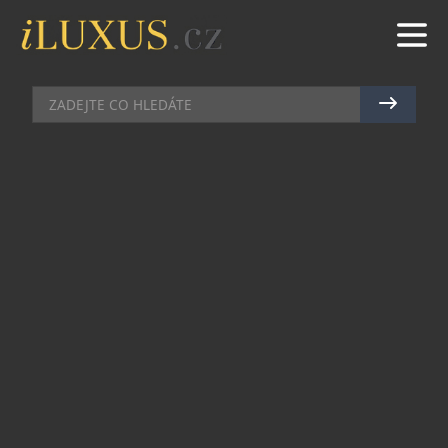
GASTRO
|
14.4.2025
|
MAREK ZELENÝ
TATIANA KUCHAŘOVÁ
SERVÍRUJE VELIKONOCE NA
KOLEJÍCH
Velikonoce letos přicházejí ve znamení chutí,
tradice a dobrého skutku – a to přímo na palubě
vlaku. Společnost JLV, a.s. ve spolupráci s ČD
Restaurant připravila pro cestující limitovanou
edici velikonočního menu, inspirovanou
rodinným receptem babičky Miss World Tatiany
Kuchařové.