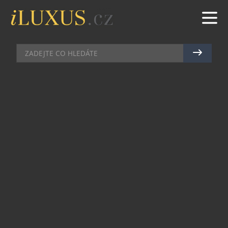
PÁNSKÉ HODINKY
|
3.5.2025
|
MAREK ZELENÝ
NOVÝ PŘÍRŮSTEK DO
POPULÁRNÍ ŘADY NAVY SEAL
3500 SERIES S ČERNOBÍLÝM
KONTRASTEM
Luminox rozšiřuje svou ikonickou řadu Navy SEAL
3500 o zcela nové hodinky Navy SEAL 3500 –
Arctic Edition – nápadným bílým modelem
určeným pro ty, kteří se pohybují v těch
nejdrsnějších ledových podmínkách. Tato nová
edice Navy SEAL 3500, jejíž pouzdro a luneta jsou
vyrobeny z lehkého bílého sklolaminátu,