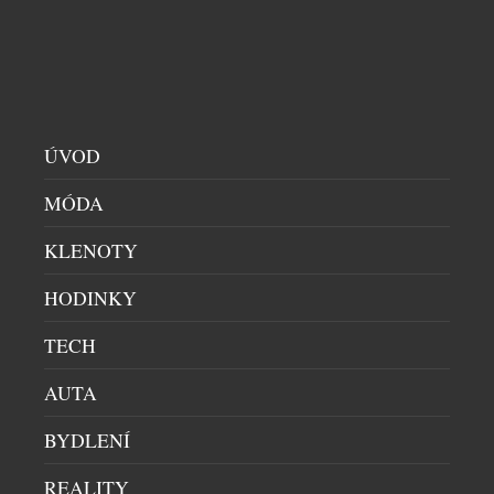
nekompromisní odolnost a taktický výkon. Přichází
však s uhlazenějším a nositelnějším profilem, který
perfektně padne na zápěstí všech velikostí. Série
Navy SEAL […]
ÚVOD
MÓDA
KLENOTY
HODINKY
TECH
AUTA
EXPEDIČNÍ HODINKY LUMINOX
BYDLENÍ
PÁNSKÉ HODINKY
|
21.7.2026
REALITY
Ve světě, kde skutečné objevování stále vyžaduje