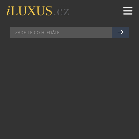
MOŘE
|
26.5.2025
|
MAREK ZELENÝ
KARIBSKÝ ISLAND HOPPING
Společnost Emerald Cruises představuje plavbu
po Závětrných ostrovech, která nabízí
nezapomenutelný pohled na přírodní krásy
Karibiku z paluby elegantní jachty. Osmidenní
itinerář začíná v Marigotu na ostrově Svatý
Martin a zavede hosty k nedotčeným plážím,
korálovým útesům i autentickým ostrovním
kulturám.