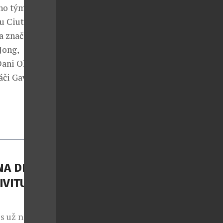
ého týmu
u Ciutat
a značky
Jong,
Dani Olmo.
či Gavi,
A DI
IVITU
s už nejde