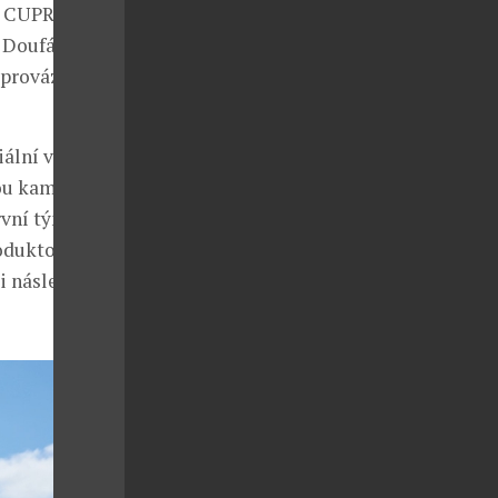
ko CUPRA,
. Doufáme, že
oprovázet na
iální vůz
vou kampaní
první tým mužů
roduktovou
si následně