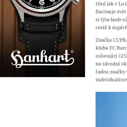
titul jak v La
fascinuje svě
si tým bude u
cestě k úspěch
Značka CUPRA 
klubu FC Barc
oslavující 12
na závodní ok
řadou značky C
individualizov