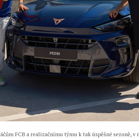
ráčům FCB a realizačnímu týmu k tak úspěšné sezoně, v n