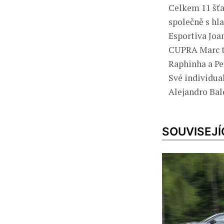
Celkem 11 šťa
společně s h
Esportiva Joa
CUPRA Marc te
Raphinha a Pe
Své individua
Alejandro Bal
SOUVISEJÍ