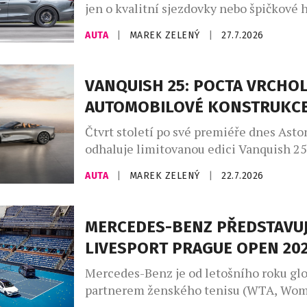
jen o kvalitní sjezdovky nebo špičkové h
větší roli hrají značky, které dokážou do
AUTA
|
MAREK ZELENÝ
|
27.7.2026
charakter místa. Madonna di Campiglio 
už dvanáct let prostřednictvím partners
společností Audi, jež se stala nedílnou 
VANQUISH 25: POCTA VRCHO
života tohoto prestižního střediska. Sp
AUTOMOBILOVÉ KONSTRUKC
nevzniklo pouze z marketingových důvo
Madonna […]
Čtvrt století po své premiéře dnes Asto
odhaluje limitovanou edici Vanquish 25
poctu třem generacím tohoto slavného 
AUTA
|
MAREK ZELENÝ
|
22.7.2026
automobilu, vytvořenou zakázkovým od
Aston Martin. Designéři a umělečtí řem
divize zakázkových úprav Q by Aston M
MERCEDES-BENZ PŘEDSTAVUJ
uplatňují své bezkonkurenční zkušenost
LIVESPORT PRAGUE OPEN 20
vozů na míru a speciálních modelů a ne
ukázkou je […]
Mercedes-Benz je od letošního roku gl
partnerem ženského tenisu (WTA, Wom