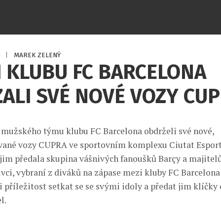
5
|
MAREK ZELENÝ
 KLUBU FC BARCELONA
ALI SVÉ NOVÉ VOZY CU
 mužského týmu klubu FC Barcelona obdrželi své nové,
vané vozy CUPRA ve sportovním komplexu Ciutat Esport
jim předala skupina vášnivých fanoušků Barçy a majitel
vci, vybraní z diváků na zápase mezi kluby FC Barcelona
 příležitost setkat se se svými idoly a předat jim klíčky 
l.