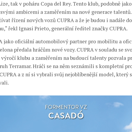
 Lize, tak v poháru Copa del Rey. Tento klub, podobně ja
t svými ambicemi a zaměřením na nové generace talentů
žívat řízení nových vozů CUPRA a že je budou i nadále d
u,“ řekl Ignasi Prieto, generální ředitel značky CUPRA.
jako oficiální automobilový partner pro mobilitu a ofic
elona předala hráčům nové vozy. CUPRA v souladu se s
5. výročí klubu a zaměřením na budoucí talenty pozvala 
ruh Terramar. Hráči se na něm seznámili s kompletní p
UPRA a z ní si vybrali svůj nejoblíbenější model, který 
ali.