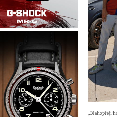
„Blahopřeji h