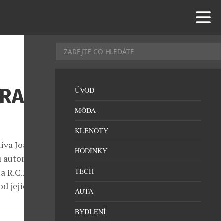
PRA
ÚVOD
MÓDA
KLENOTY
iva Joan
HODINKY
ů automobilů
TECH
 a R.C.D
od jejich
AUTA
BYDLENÍ