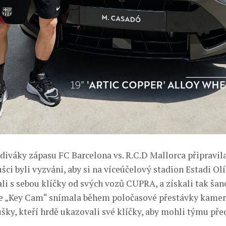
diváky zápasu FC Barcelona vs. R.C.D Mallorca připravil
šci byli vyzváni, aby si na víceúčelový stadion Estadi Ol
i s sebou klíčky od svých vozů CUPRA, a získali tak šanc
ce „Key Cam“ snímala během poločasové přestávky kamer
šky, kteří hrdě ukazovali své klíčky, aby mohli týmu pře