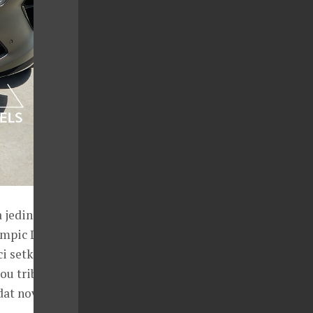
a jedinečný
ímpic Lluís
i setkat se s
ou tribuny a
dat nové vozy.