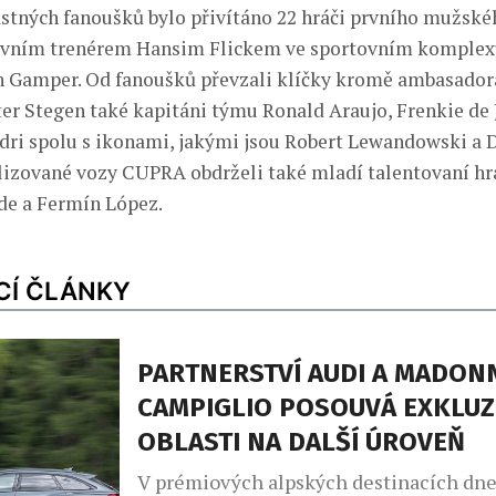
stných fanoušků bylo přivítáno 22 hráči prvního mužsk
lavním trenérem Hansim Flickem ve sportovním komplex
n Gamper. Od fanoušků převzali klíčky kromě ambasador
r Stegen také kapitáni týmu Ronald Araujo, Frenkie de 
dri spolu s ikonami, jakými jsou Robert Lewandowski a 
lizované vozy CUPRA obdrželi také mladí talentovaní hrá
de a Fermín López.
CÍ ČLÁNKY
PARTNERSTVÍ AUDI A MADONN
CAMPIGLIO POSOUVÁ EXKLUZ
OBLASTI NA DALŠÍ ÚROVEŇ
V prémiových alpských destinacích dne