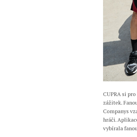
CUPRA si pro 
zážitek. Fanou
Companys vzal
hráči. Aplika
vybírala fanou