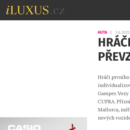
AUTA
|
3.6.202
HRÁČI
PŘEVZ
Hráči prvního
individualizo
Gamper. Vozy 
CUPRA. Přízni
Mallorca, měli
nových vozide