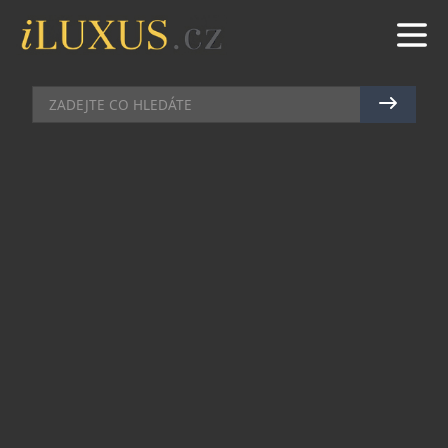
DOMÁCÍ BAR
|
10.6.2025
|
MAREK ZELENÝ
RUMY BUMBU PROPOJUJÍ
KARIBSKOU TRADICI S
OSOBITÝM STYLEM
Prémiová značka rumů Bumbu, inspirovaná více
než 400 lety karibské rumové tradice, přináší
autentický chuťový zážitek, řemeslnou kvalitu a
nezaměnitelnou estetiku. Na českém trhu je
zastoupena společností Pernod Ricard Czech
Republic a oslovuje všechny, kdo hledají rum s
charakterem – ať už čistý, na ledu nebo v koktejlu.
Bumbu je k dostání ve třech odlišných variantách,