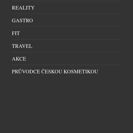
REALITY
GASTRO
FIT
TRAVEL
AKCE
PRŮVODCE ČESKOU KOSMETIKOU
LETNÍ BUBLINKY: OSVĚŽENÍ, KTERÉ PATŘÍ NA
LED
DOMÁCÍ BAR
|
30.6.2026