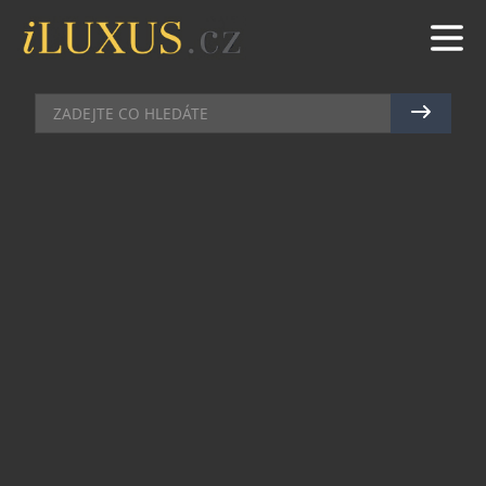
HORY
|
19.6.2025
|
MAREK ZELENÝ
LÉTO V LIVIGNU: HORY ZÁŽITKŮ
PRO MALÉ I VELKÉ
DOBRODRUHY
Léto na horách, kde si každý najde to své. To je
Livigno. Malebné městečko vysoko v italských
Alpách servíruje prázdniny plné radosti a nových
dobrodružství. Ať už preferujete horské túry na
čerstvém vzduchu, procházky s roztomilými
lamami, nebo chcete vyzkoušet, co vše obnáší
práce na farmě, jste na správném místě. Přinášíme
vám tipy na ty nejlepší zážitky, které v Livignu