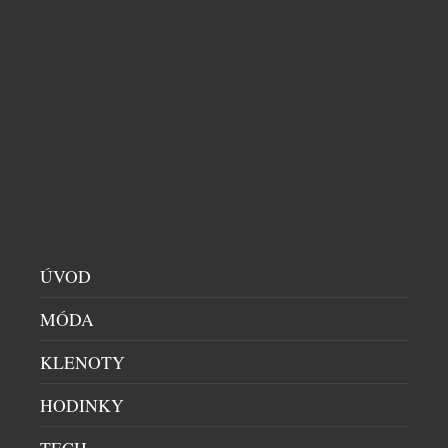
pečlivě sestaveným balíčkům aktivit v přírodě i
uvnitř, snadné rezervace přes mobil,
personalizované slevy, přizpůsobené služby a
také aktuální upozornění během pobytu.
SOUVISEJÍCÍ ČLÁNKY
ÚVOD
MÓDA
KLENOTY
HODINKY