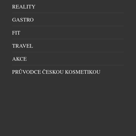
REALITY
GASTRO
FIT
TRAVEL
AKCE
PRŮVODCE ČESKOU KOSMETIKOU
PSACÍ STŮL JAKO KREATIVNÍ IDENTITA
PRACOVNY
|
10.4.2026
Od svého založení v roce 1906 prosazuje Montblanc
psaní jako nadčasový akt kreativity a sebevyjádření.
Toto dědictví nadále prohlubuje zavedením tématu
Art of the Desk – Umění psacího stolu – které
oslavuje nejen předměty podporující tvůrčí proces,