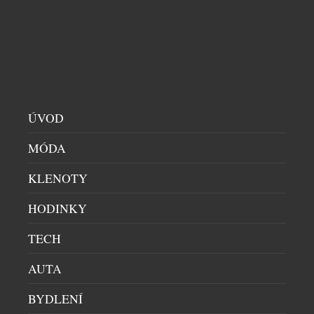
REPUBLIC
PRACOVNY
|
3.6.2026
Společnost LD Seating se podílela na proměně
vstupního prostoru kampusu Republic v londýnské
čtvrti Canary Wharf. Původně nevyužívaný vestibul s
recepcí se díky novému uspořádání a modulárnímu
sezení Nido proměnil v příjemné místo pro
ÚVOD
setkávání, spolupráci i odpočinek. Republic
MÓDA
představuje kampus nové generace, kde na více než
55 000 m² sídlí univerzity, vzdělávací instituce i […]
KLENOTY
HODINKY
TECH
AUTA
BYDLENÍ