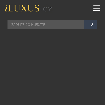
PRACOVNY
|
14.8.2025
|
MAREK ZELENÝ
KONFERENCE V ČESKU OŽÍVAJÍ.
MĚNÍ SE VŠAK JEJICH PODOBA
V roce 2024 proběhlo v Česku podle dat
CzechTourism více než 12 000 konferencí s téměř
1,2 milionu účastníků. Jde o výrazný nárůst oproti
covidovým letům, na druhou stranu stále
nedosahuje předpandemické úrovně. Praha
zůstává hlavním centrem konferenčního dění,
přesto firmy stále častěji opouštějí hotelové sály a
hledají inspirativnější prostředí. Míří do regionů
mimo Prahu a kladou důraz na kreativnější