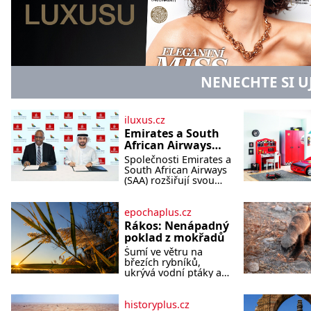
NENECHTE SI U
iluxus.cz
Emirates a South
African Airways
rozšiřují
Společnosti Emirates a
partnerství.
South African Airways
Cestujícím nově
(SAA) rozšiřují svou
dlouholetou
zpřístupní dalších
codesharovou
devět destinací v
spolupráci. Nová
epochaplus.cz
jižní a střední
reciproční dohoda
Rákos: Nenápadný
Africe
zpřístupní cestujícím
poklad z mokřadů
devět dalších destinací
Šumí ve větru na
v jižní a střední Africe
březích rybníků,
a u
ukrývá vodní ptáky a
mnozí kolem něj
procházejí bez
povšimnutí. Přesto
historyplus.cz