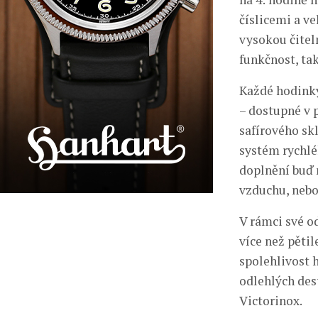
číslicemi a 
vysokou čiteln
funkčnost, tak
Každé hodinky
– dostupné v 
safírového skl
systém rychlé
doplnění buď
vzduchu, neb
V rámci své o
více než pěti
spolehlivost 
odlehlých des
Victorinox.