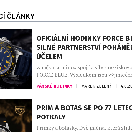
CÍ ČLÁNKY
OFICIÁLNÍ HODINKY FORCE B
SILNÉ PARTNERSTVÍ POHÁNĚ
ÚČELEM
Značka Luminox spojila síly s neziskov
FORCE BLUE. Výsledkem jsou výjimečné
jejichž vznikem stojí elitní vojenští pot
PÁNSKÉ HODINKY
|
MAREK ZELENÝ
|
4.8.2
dnes místo bojových operací zachraňuj
život. Nové oficiální hodinky Luminox
byly od začátku do konce formovány př
PRIM A BOTAS SE PO 77 LETE
podněty vysloužilých členů Navy SEALs
POTKALY
ze speciálních jednotek. Jsou určeny pr
Primky a botasky. Dvě jména, která zlido