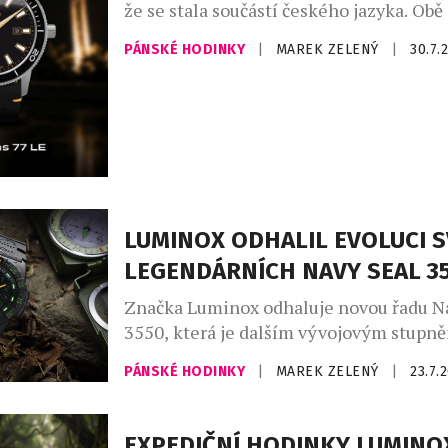
že se stala součástí českého jazyka. Obě
vznikly v roce 1949 a po sedmasedmdesá
PÁNSKÉ HODINKY
|
MAREK ZELENÝ
|
30.7.
poprvé setkaly na jednom výrobku. Lim
hodinek Prim Botas 77 vznikla v počtu 7
během dvou dnů byla vyprodaná. Dne 4.
1949 vznikla ve Skutči Botana, […]
LUMINOX ODHALIL EVOLUCI 
LEGENDÁRNÍCH NAVY SEAL 3
Značka Luminox odhaluje novou řadu N
3550, která je dalším vývojovým stupně
nejikoničtější kolekce. Novinka, zrozen
PÁNSKÉ HODINKY
|
MAREK ZELENÝ
|
23.7.
let spolupráce s americkými speciální
U.S. Navy SEALs, si zachovává svou ne
odolnost a taktický výkon. Přichází však
EXPEDIČNÍ HODINKY LUMINO