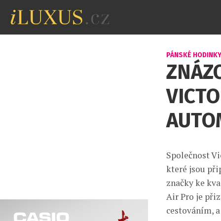
PÁNSKÉ HODINK
ZNÁZ
VICTO
AUTO
Společnost Vi
které jsou př
značky ke kv
Air Pro je př
cestováním, a