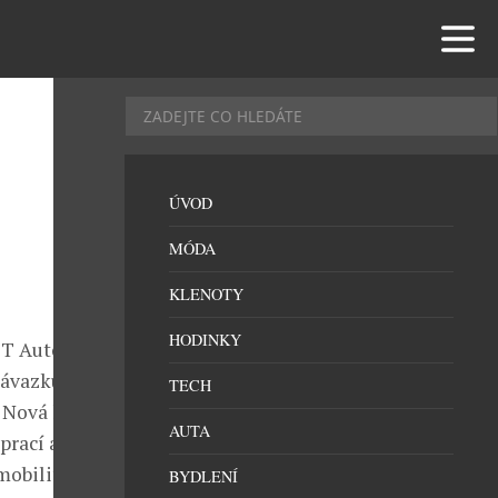
ÚVOD
MÓDA
KLENOTY
HODINKY
MT Automatic,
závazku
TECH
 Nová kolekce
AUTA
prací a
mobilitu.
BYDLENÍ