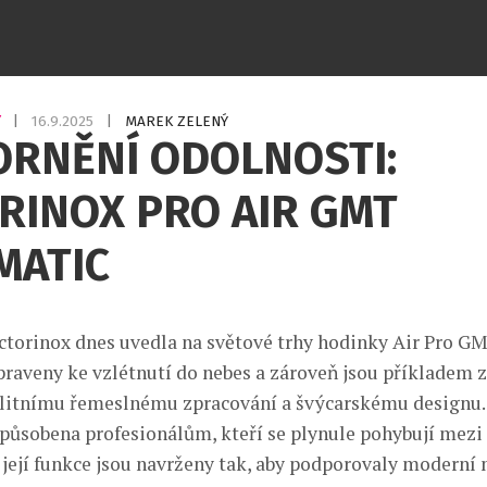
Y
|
16.9.2025
|
MAREK ZELENÝ
ORNĚNÍ ODOLNOSTI:
RINOX PRO AIR GMT
MATIC
ctorinox dnes uvedla na světové trhy hodinky Air Pro G
ipraveny ke vzlétnutí do nebes a zároveň jsou příkladem 
alitnímu řemeslnému zpracování a švýcarskému designu.
izpůsobena profesionálům, kteří se plynule pohybují mezi 
 její funkce jsou navrženy tak, aby podporovaly moderní 