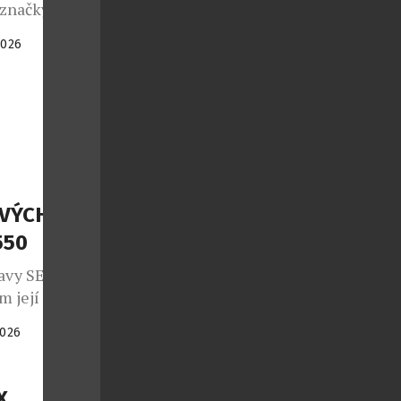
 značky
ti letech se
2026
itovaná edice
7 kusů a
 července
SVÝCH
550
avy SEAL
m její vůbec
á z desítek
2026
mi jednotkami
kompromisní
 s
X