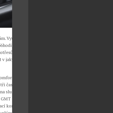
ám. Využívají
 56hodinovou
 otřesům s
t v jakýchkoli
komfortem a je
tři časová
 na služební
í GMT a
vací korunka
ouplými