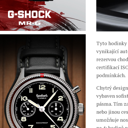
Tyto hodinky 
vynikající au
rezervou chod
certifikací IS
podmínkách.
Chytrý design
vybaven sofis
pásma. Tím zaj
nebo jinou ce
umožňuje nosi
na 4: hodině 