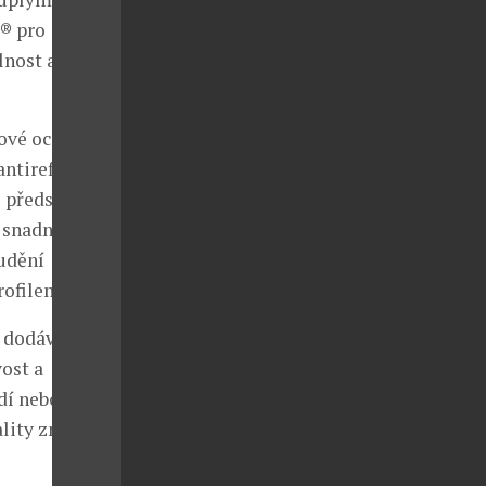
® pro
lnost a
ové oceli 316L
antireflexního
é představuje
 snadné
udění
ofilem.
dodávají s
ost a
dí nebo v
lity značky