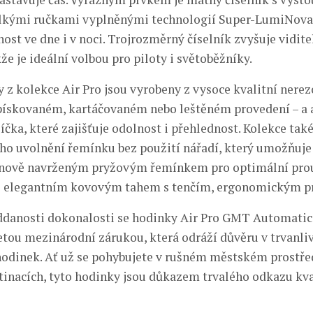
velkými ručkami vyplněnými technologií Super-LumiNova
ost ve dne i v noci. Trojrozměrný číselník zvyšuje vidite
že je ideální volbou pro piloty i světoběžníky.
 z kolekce Air Pro jsou vyrobeny z vysoce kvalitní nerez
pískovaném, kartáčovaném nebo leštěném provedení – a 
íčka, které zajišťuje odolnost i přehlednost. Kolekce tak
ho uvolnění řemínku bez použití nářadí, který umožňuje
 nově navrženým pryžovým řemínkem pro optimální pro
o elegantním kovovým tahem s tenčím, ergonomickým pr
ddanosti dokonalosti se hodinky Air Pro GMT Automatic 
letou mezinárodní zárukou, která odráží důvěru v trvanliv
hodinek. Ať už se pohybujete v rušném městském prostře
tinacích, tyto hodinky jsou důkazem trvalého odkazu kva