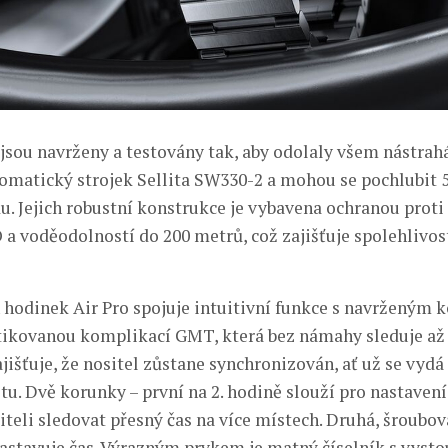
jsou navrženy a testovány tak, aby odolaly všem nástrah
tomatický strojek Sellita SW330-2 a mohou se pochlubit
u. Jejich robustní konstrukce je vybavena ochranou proti
O a voděodolností do 200 metrů, což zajišťuje spolehlivos
 hodinek Air Pro spojuje intuitivní funkce s navrženým 
tikovanou komplikací GMT, která bez námahy sleduje až 
išťuje, že nositel zůstane synchronizován, ať už se vydá
stu. Dvě korunky – první na 2. hodině slouží pro nastaven
teli sledovat přesný čas na více místech. Druhá, šroubo
nastavuje čas. Výrazným prvkem je matný číselník s vyst