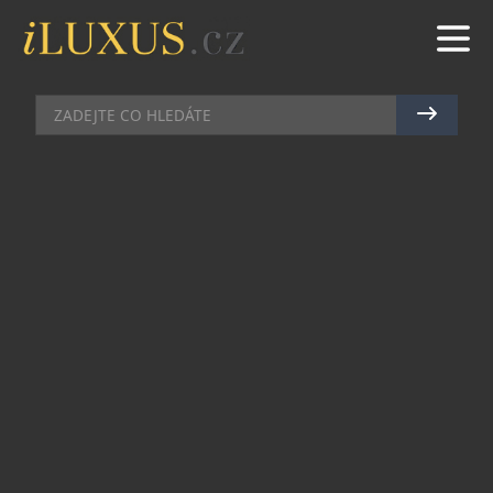
VÝSTAVY A PREMIÉRY
|
7.10.2025
|
MAREK ZELENÝ
PLÁTĚNÁ TAŠKA JAKO GALERIJNÍ
OBJEKT
Od 30. září do 31. října 2025 hostí Nákupní galerie
Myslbek výstavu IT BAG, která představuje osm
designových látkových tašek jako nosič
současného umění v podobě fotografií od Edy
Babáka a Michaely Karásek Čejkové. Výstava je
zdarma přístupná v hlavní pasáži v přízemí mezi
ulicemi Na Příkopě a Ovocný trh a proměňuje
běžný módní doplněk v galerijní objekt.