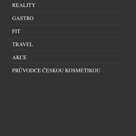
Příznivci hodinářského řemesla se setkají opět v
REALITY
paláci Žofín, a to v pátek a sobotu 6. a 7. listopadu
GASTRO
2026. Letošní, v pořadí již […]
FIT
TRAVEL
AKCE
PRŮVODCE ČESKOU KOSMETIKOU
KONTROVERZNÍ PADĚLATEL A MALÍŘ
WOLFGANG BELTRACCHI VYSTAVUJE POPRVÉ
V PRAZE
VÝSTAVY A PREMIÉRY
|
25.4.2026
Pražský Obecní dům se letos na několik měsíců
promění v místo, kde se střetává minulost s