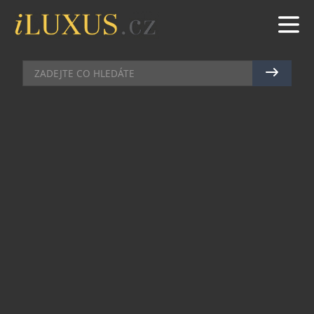
VÝSTAVY A PREMIÉRY
|
9.10.2025
|
MAREK ZELENÝ
LD SEATING ODHALILA NA
DESIGNBLOKU INSTALACI V
PODOBĚ VZNÁŠEJÍCÍHO SE
SCHODIŠTĚ
Společnost LD Seating v úterý, 7. října 2025,
slavnostně představila svou letošní instalaci na
festivalu Designblok (8.–12. října 2025), největší
přehlídce designu ve střední Evropě. Prostorový
koncept v podobě vznášejícího se schodiště
odhalili za přítomnosti novinářů a návštěvníků
úvodního Dne profesionálů Jakub a Jan Huráb z