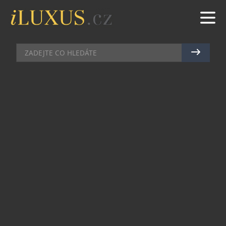
PÁNSKÉ HODINKY
|
16.10.2025
|
JAN PEŠEK
ZÁPAD SLUNCE A VOLÁNÍ HOR:
NOVÉ ALPINA ALPINER
EXTREME AUTOMATIC
CALIFORNIA
Styl babího léta má mnoho podob, ale v
hodinářském světě jej nyní nejlépe ztělesňuje
Alpina. Švýcarská značka představuje dvojici
nových modelů Alpiner Extreme Automatic
California, které v sobě spojují retro eleganci
padesátých let a drsnou energii hor. Hodinky si
zachovávají výrazný charakter značky, ale nově