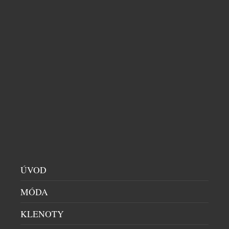
PRIM A BOTAS SE PO 77 LETECH POTKALY
PÁNSKÉ HODINKY
|
30.7.2026
Primky a botasky. Dvě jména, která zlidověla
natolik, že se stala součástí českého jazyka. Obě
značky vznikly v roce 1949 a po sedmasedmdesáti
letech se poprvé setkaly na jednom výrobku.
Limitovaná edice hodinek Prim Botas 77 vznikla v
ÚVOD
počtu 77 kusů a během dvou dnů byla vyprodaná.
Dne 4. července 1949 vznikla ve Skutči Botana, […]
MÓDA
KLENOTY