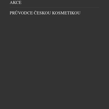
Jsou určeny pro muže, […]
AKCE
PRŮVODCE ČESKOU KOSMETIKOU