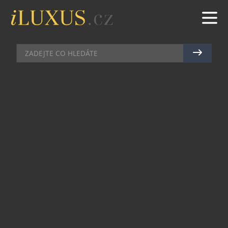
PÁNSKÉ HODINKY
|
17.10.2025
|
JAN PEŠEK
IKONICKÉ FREDERIQUE
CONSTANT CLASSICS CARRÉE
POPRVÉ S MĚSÍČNÍ FÁZÍ
Ikona nadčasové elegance, Classic Carrée
Automatic od Frederique Constant, je stálicí,
která definuje styl a vkus značky. Již dříve jsme
znali několik verzí tohoto modelu, avšak
nejoblíbenější byly ty s automatickým strojkem,
které nabízely komplikaci data nebo fascinující
průhled Heart Beat.