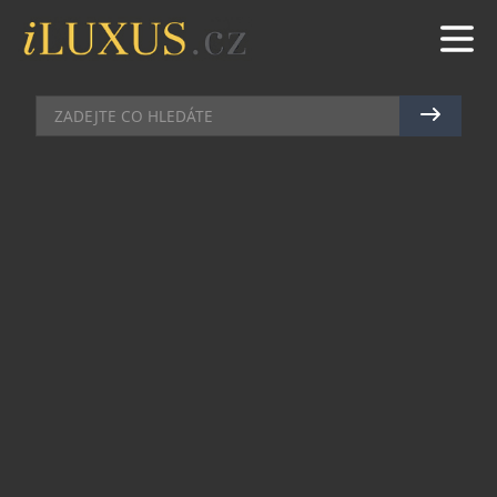
RESTAURACE
|
21.10.2025
|
MAREK ZELENÝ
BABIČČINA ZAHRADA ZVE NA
SVATOMARTINSKÉ MENU
Svatomartinská tradice se do Babiččiny zahrady
vrací i letos – v období od 7. do 11. listopadu 2025
bude restaurace patřit všem milovníkům české
kuchyně, podzimních chutí a poctivých receptů,
které hřejí na duši.