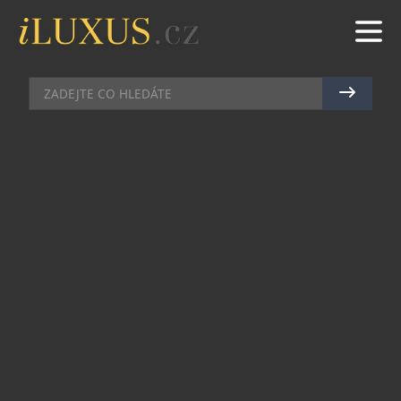
PÁNSKÉ HODINKY
|
21.10.2025
|
MAREK ZELENÝ
KDYŽ SE ČAS STÁVÁ UMĚNÍM –
MAURICE LACROIX & WOTTO
Někdy se hodinky nestanou jen měřidlem času, ale
malým světem fantazie. Právě takové je nejnovější
dílo Maurice Lacroix AIKON Quartz Wotto
Limited Edition – výsledek výjimečné spolupráce
mezi švýcarskou hodinářskou značkou a britským
umělcem Wottem (Craigem Watkinsem). Na
zápěstí se tak rodí osobní galerie – elegantní,
záhadná a nečekaně poetická.