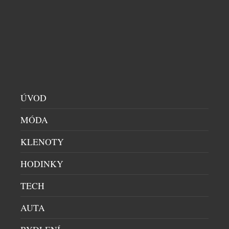
letech se poprvé setkaly na jednom výrobku.
Limitovaná edice hodinek Prim Botas 77 vznikla v
počtu 77 kusů a během dvou dnů byla vyprodaná.
Dne 4. července 1949 vznikla ve Skutči Botana, […]
ÚVOD
MÓDA
KLENOTY
HODINKY
TECH
LUMINOX ODHALIL EVOLUCI SVÝCH
LEGENDÁRNÍCH NAVY SEAL 3550
AUTA
PÁNSKÉ HODINKY
|
23.7.2026
Značka Luminox odhaluje novou řadu Navy SEAL