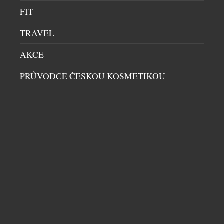
FIT
TRAVEL
AKCE
NEJVYŠŠÍ ÚROVEŇ OCHRANY PRO
VYSOKOHORSKÉ DOBRODRUHY
PRŮVODCE ČESKOU KOSMETIKOU
VOLNÝ ČAS
|
10.10.2025
Rakouská značka evil eye, kterou v Čechách nabízí
Optika Polák, posouvá hranice ochrany v horách s
novým modelem elate extreme, který byl navržen
speciálně pro alpinisty a dobrodruhy pohybující se
ve vysokohorském prostředí. Název „extreme“ není
náhodný – tento model totiž přináší extrémní
ochranu v extrémních podmínkách. Zásadní
novinkou je silikonová obličejová maska, která
chrání […]