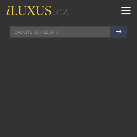
VOLNÝ ČAS
|
2.11.2025
|
MAREK ZELENÝ
ULTIMÁTNÍ OBLEČENÍ NA SVAH:
GOLDBERGH GOLD EXCLUSIVE
Oblíbená značka zimního oblečení Goldbergh
představuje Goldbergh GOLD Exclusive –
exkluzivní limitovanou kolekci, která posouvá
pojetí alpské elegance na novou úroveň Tato
exkluzivní kapsulová kolekce nově definuje zimní
eleganci. Je inspirovaná luxusním italským
stylem a je určena ženám, které dokáží ocenit
kvalitu v každém detailu – na svahu i mimo něj.