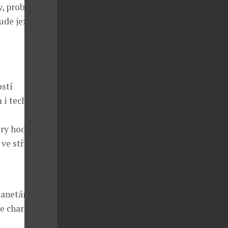
y, proběhne
ude jezdit
ostí
m i technikou
ry hodináři
 ve střední
planetárium
le charakteru