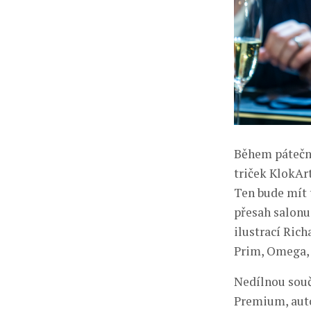
Během páteční
triček KlokAr
Ten bude mít t
přesah salonu
ilustrací Ric
Prim, Omega, 
Nedílnou souč
Premium, auto