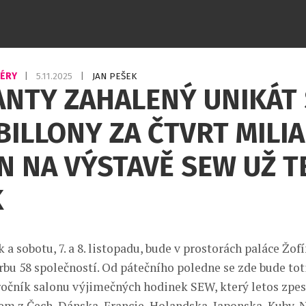
IÉRY
|
5.11.2025
|
JAN PEŠEK
ANTY ZAHALENÝ UNIKÁT 
ILLONY ZA ČTVRT MILI
N NA VÝSTAVĚ SEW UŽ T
K
 a sobotu, 7. a 8. listopadu, bude v prostorách paláce Žo
rbu 58 společností. Od pátečního poledne se zde bude tot
 ročník salonu výjimečných hodinek SEW, který letos zpes
m z Čech, Dánska, Francie, Holandska, Japonska, Kuby,