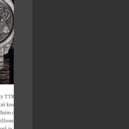
ky TTR3 –
ní kus, zcela
edním obřím
llons. Jejich
enž je