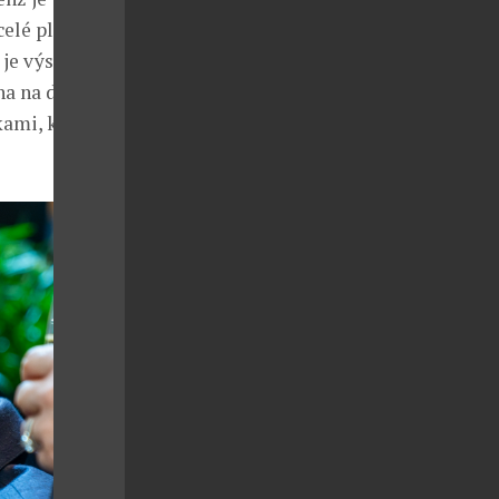
celé plochy
e je výsledkem
na na deset
kami, které