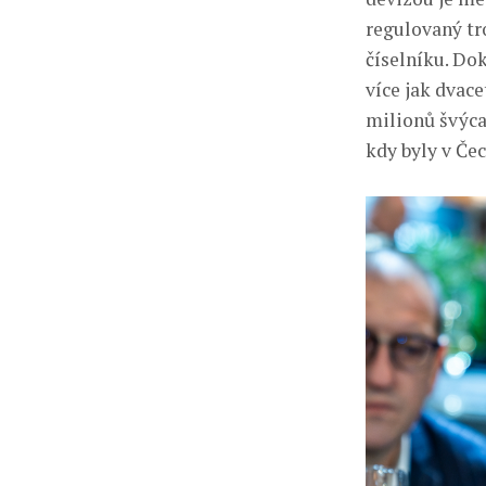
regulovaný tro
číselníku. Do
více jak dvace
milionů švýca
kdy byly v Če