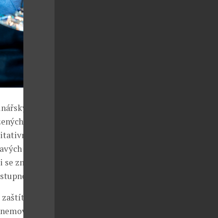
inářský motiv
ených dětí.
itativní
ravých
ci se značkami
ostupné.
 zaštítí KB
 nemovitosti v