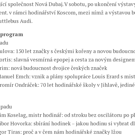
jící společnost Nová Dubaj. V sobotu, po ukončení výstav
vent. v rámci hodinářství Koscom, mezi nímž a výstavou b
uttlebus Audi.
 program
padu
Bulova: 150 let značky s českými kořeny a novou budoucn
Fortis: slavná vesmírná epopej a cesta za novým designe
Prim: nová budoucnost dvojice českých značek
Manuel Emch: vznik a plány spolupráce Louis Erard s mist
aromír Ondráček: 70 let hodinářské školy v Jihlavě, jediné
topadu
Pim Koselag, mistr hodinář: od stroku bez oscilátoru po 
ibor Hovorka: sbírání hodinek – jakou hodinu si vybrat d
Igor Tiras: proč a v čem nám hodinářské značky lžou