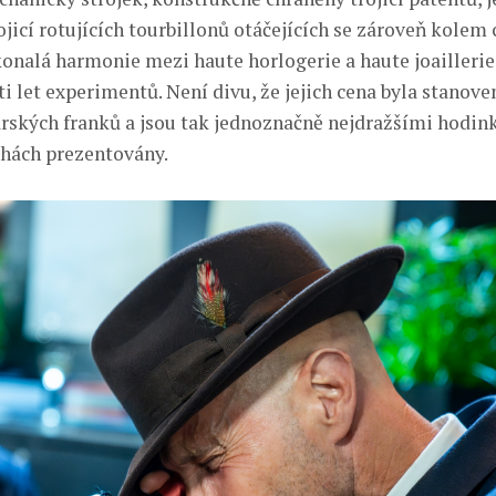
jicí rotujících tourbillonů otáčejících se zároveň kolem 
konalá harmonie mezi haute horlogerie a haute joailleri
ti let experimentů. Není divu, že jejich cena byla stanove
rských franků a jsou tak jednoznačně nejdražšími hodin
chách prezentovány.