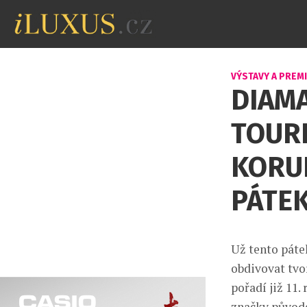
VÝSTAVY A PREM
DIAM
TOURB
KORU
PÁTE
Už tento pátek
obdivovat tvo
pořadí již 11.
značky původe