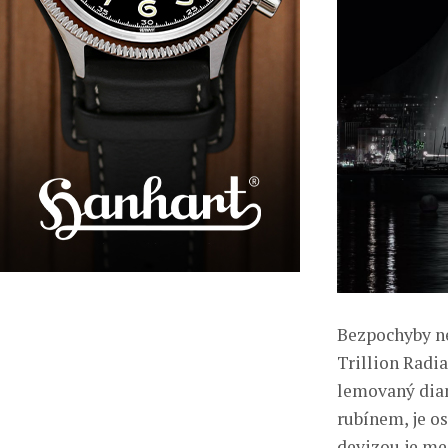
Bezpochyby ne
Trillion Radia
lemovaný dia
rubínem, je os
devizou je mec