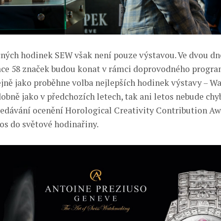
ných hodinek SEW však není pouze výstavou. Ve dvou dn
ace 58 značek budou konat v rámci doprovodného progra
ejně jako proběhne volba nejlepších hodinek výstavy – Wa
dobně jako v předchozích letech, tak ani letos nebude chy
edávání ocenění Horological Creativity Contribution Aw
nos do světové hodinařiny.