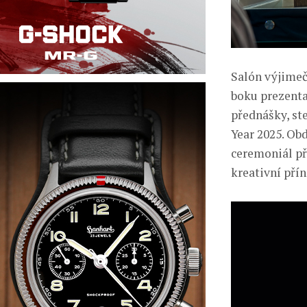
Salón výjimeč
boku prezent
přednášky, st
Year 2025. Ob
ceremoniál př
kreativní pří