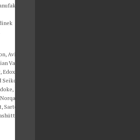
Manufaktur
dinek
m
n, Aviator,
tian Van Der
 Edox, Fortis,
 Seiko, H.
udoke, Lang &
 Norqain,
t, Sartory
ashütte,