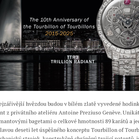
jzářivější hvězdou budou v bílém zlatě vyvedené hodin
nt z privátního ateliéru Antoine Preziuso Genève. Unikát
mantovými bagetami o celkové hmotnosti 89 karátů a j
lavou deseti let úspěšného konceptu Tourbillon of Tourbi
hanický strojek, konstrukčně chráněný trojicí patentů, j