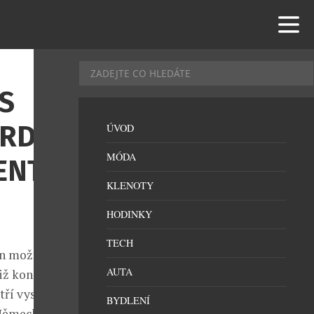
S
ARDY
ÚVOD
MÓDA
ENTO
KLENOTY
HODINKY
TECH
fín možné
AUTA
iž konat v
tří vystavující
BYDLENÍ
 Německa,