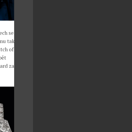
ech se po
mu také
tch of the
bět
ard za