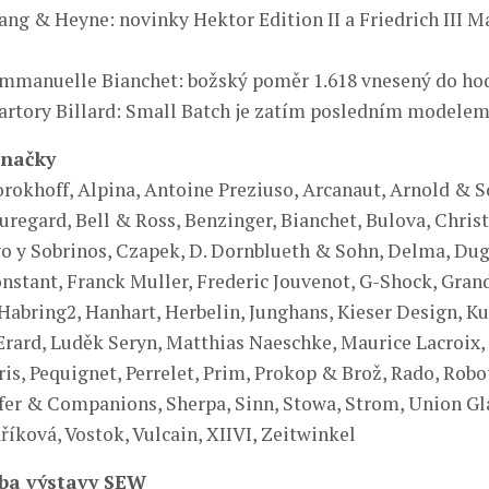
Lang & Heyne: novinky Hektor Edition II a Friedrich III 
Emmanuelle Bianchet: božský poměr 1.618 vnesený do ho
Sartory Billard: Small Batch je zatím posledním modele
značky
rokhoff, Alpina, Antoine Preziuso, Arcanaut, Arnold & So
uregard, Bell & Ross, Benzinger, Bianchet, Bulova, Chris
o y Sobrinos, Czapek, D. Dornblueth & Sohn, Delma, Dug,
nstant, Franck Muller, Frederic Jouvenot, G-Shock, Grand
Habring2, Hanhart, Herbelin, Junghans, Kieser Design, K
Erard, Luděk Seryn, Matthias Naeschke, Maurice Lacroix,
ris, Pequignet, Perrelet, Prim, Prokop & Brož, Rado, Robo
efer & Companions, Sherpa, Sinn, Stowa, Strom, Union Gl
říková, Vostok, Vulcain, XIIVI, Zeitwinkel
oba výstavy SEW