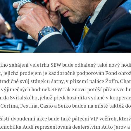
ho zahájení veletrhu SEW bude odhalený také nový hod
t, jejichž prodejem je každoročně podporován Fond ohrož
radičně svůj stánek u šatny, v přízemí paláce Žofín. Char
 výjimečných hodinek SEW tak znovu potěší příznivce h
harda Svitalského, jehož předchozí díla vydané v koopera
Certina, Festina, Casio a Seiko budou na místě taktéž d
ástí dvoudenní akce bude také páteční VIP večírek, který
mobilka Audi reprezentovaná dealerstvím Auto Jarov a