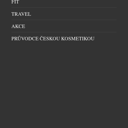
FIT
TRAVEL
AKCE
PRŮVODCE ČESKOU KOSMETIKOU
LUMINOX ODHALIL EVOLUCI SVÝCH
LEGENDÁRNÍCH NAVY SEAL 3550
PÁNSKÉ HODINKY
|
23.7.2026
Značka Luminox odhaluje novou řadu Navy SEAL
3550, která je dalším vývojovým stupněm její vůbec
nejikoničtější kolekce. Novinka, zrozená z desítek
let spolupráce s americkými speciálními
jednotkami U.S. Navy SEALs, si zachovává svou
nekompromisní odolnost a taktický výkon. Přichází