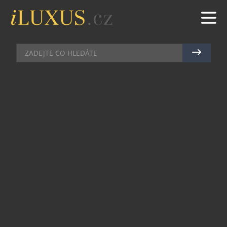
PÁNSKÉ HODINKY
|
18.11.2025
|
MAREK ZELENÝ
CLASSICS MONETA MOONPHASE
S NÁDECHEM NOCI
Hodinky Classics Moneta Moonphase,
představené před rokem, přesahují hranici
pouhého stylového cvičení. Jejich jedinečnost
začíná u vnitřního okruží, které se inspirovalo
vroubkovaným okrajem mince – odtud pochází i
samotný název. Značka tentokrát volí
37milimetrové ocelové pouzdro, navržené tak,
aby perfektně sedělo na dámském i pánském
zápěstí. Tím oživuje zažité designové konvence: