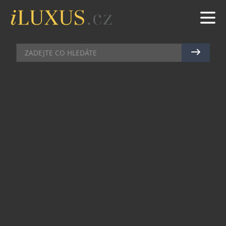
CHRONOGRAFY
|
18.11.2025
|
JAN PEŠEK
EDICE RED LION ROZŠIŘUJE
CHRONOGRAFY HANHART
Někdy stačí jediný detail, aby se z hodinek stala
legenda. U Hanhart Red Lion Mk II je to červené
tlačítko – drobný prvek, který nese příběh odvahy,
vášně a návratu. Podle tradice jej kdysi natřela
milenka pilota, aby mu rudá barva připomínala
domov. Od té doby je tento symbol
neoddělitelnou součástí identity Hanhartu.