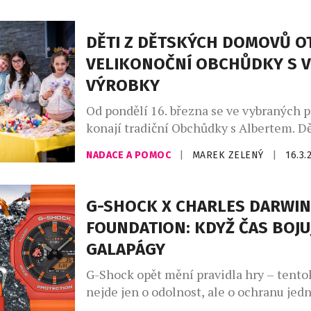
podporu organizace One world foundatio
výtěžek poputuje na vzdělávací projekty
DĚTI Z DĚTSKÝCH DOMOVŮ OT
Lance. Výstava děl bude přístupná od 24.
VELIKONOČNÍ OBCHŮDKY S V
března, přičemž slavnostní předprohlíd
VÝROBKY
Od pondělí 16. března se ve vybraných 
konají tradiční Obchůdky s Albertem. Dě
sociálně znevýhodněného prostředí při
NADACE A POMOC
|
MAREK ZELENÝ
|
16.3.
zákazníky spousty vlastnoručně vyrobe
velikonočních dekorací. Na jejich tvorb
pracovaly týdny až měsíce. Desátého ro
G-SHOCK X CHARLES DARWIN
projektu, který organizuje Nadační fond 
FOUNDATION: KDYŽ ČAS BOJU
účastní 41 dětských domovů a neziskov
GALAPÁGY
organizací. Ve 32 obchodech Albert např
G-Shock opět mění pravidla hry – tento
nejde jen o odolnost, ale o ochranu jedn
nejcennějších oblastí planety. Ve čtvrté