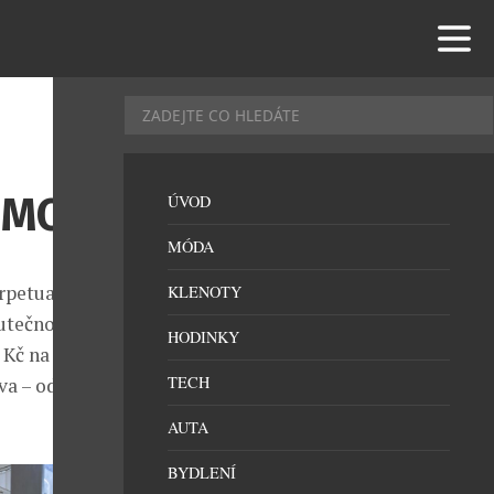
OMOCI
ÚVOD
MÓDA
rpetual
KLENOTY
utečnosti však
HODINKY
 Kč na Loď
TECH
a – od tepla a
AUTA
BYDLENÍ