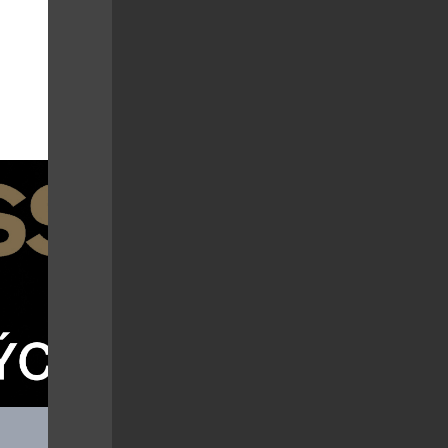
5
del GA-
mu krabovi
oranžové
ímco
ává hodinkám