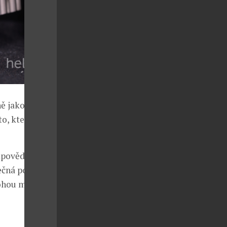
ě jako je Kára
to, které dává
dpovědností,
tečná pomoc
mohou měnit