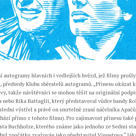
 autogramy hlavních i vedlejších hvězd, jež filmy prošly,
, předsedy Klubu sběratelů autogramů. „Přinesu ukázat k
vy, takže návštěvníci se mohou těšit na originální podpis
a nebo Rika Battaglii, který představoval vůdce bandy Rol
slední výstřel a právě on smrtelně zraní náčelníka Apač
chází přímo z tohoto filmu). Pro zajímavost přinesu tak
rsta Buchholze, kterého známe jako jednoho ze Sedmi sta
 byl zpočátku zvažován jako představitel Vinnetoua,“ lák