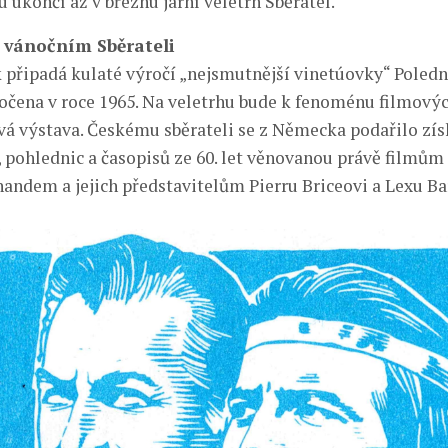
 ukončí až v březnu jarní veletrh Sběratel.
 vánočním Sběrateli
k připadá kulaté výročí „nejsmutnější vinetúovky“ Polední
točena v roce 1965. Na veletrhu bude k fenoménu filmov
vá výstava. Českému sběrateli se z Německa podařilo zís
, pohlednic a časopisů ze 60. let věnovanou právě filmů
handem a jejich představitelům Pierru Briceovi a Lexu Ba