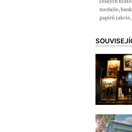
českých filat
medaile, bank
papírů (akcie,
SOUVISEJÍ