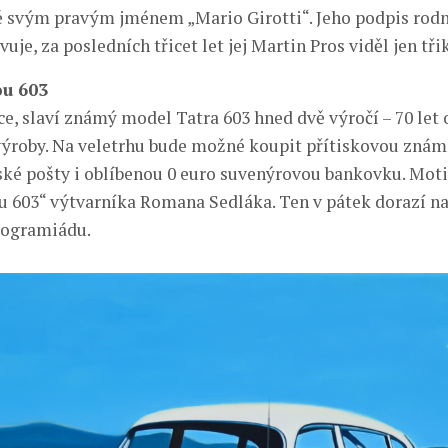
tě svým pravým jménem „Mario Girotti“. Jeho podpis r
uje, za posledních třicet let jej Martin Pros viděl jen třik
ou 603
e, slaví známý model Tatra 603 hned dvě výročí – 70 let 
výroby. Na veletrhu bude možné koupit přítiskovou zná
ké pošty i oblíbenou 0 euro suvenýrovou bankovku. Moti
ou 603“ výtvarníka Romana Sedláka. Ten v pátek dorazí na
togramiádu.