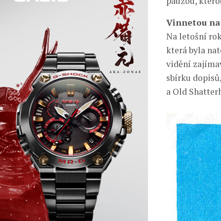
pauzou, kterou
Vinnetou na
Na letošní ro
která byla na
vidění zajíma
sbírku dopisů
a Old Shatter