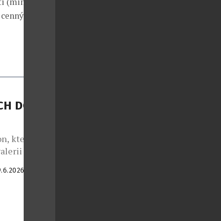
i (mince,
 cenných
ECH DOB
n, která
alerii Bílá
ova každého
9.6.2026
stop a
nteraktivní
e JVS Group,
aluje skutečné