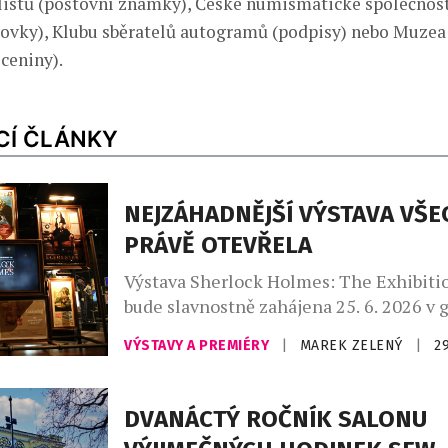
elistů (poštovní známky), České numismatické společnost
ovky), Klubu sběratelů autogramů (podpisy) nebo Muzea
 ceniny).
CÍ ČLÁNKY
NEJZÁHADNĚJŠÍ VÝSTAVA VŠ
PRÁVĚ OTEVŘELA
Výstava Sherlock Holmes: The Exhibitio
bude slavnostně zahájena 25. 6. 2026 v g
Labuť na pražské Florenci, vtáhne dosl
VÝSTAVY A PREMIÉRY
|
MAREK ZELENÝ
|
2
návštěvníka do světa kriminalistických 
mistrovského umění pozorování. Tato i
expozice, kterou producentsky zaštiťuj
DVANÁCTÝ ROČNÍK SALONU
propojuje vědu, historii i kulturu a odh