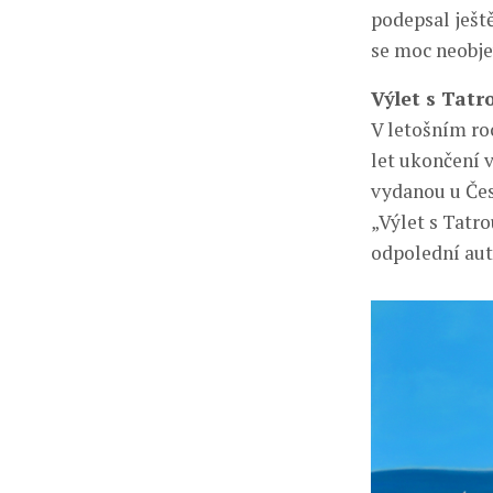
podepsal ješ
se moc neobjev
Výlet s Tatr
V letošním roc
let ukončení 
vydanou u Čes
„Výlet s Tatr
odpolední au