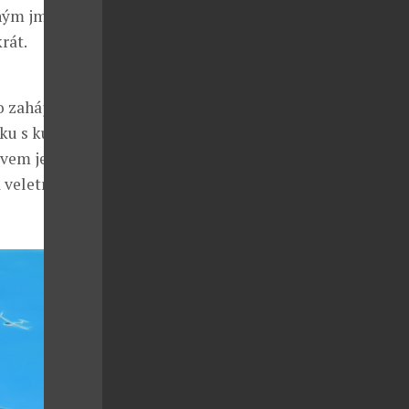
odným jménem
rát.
o zahájení a 50
mku s kuponem
vem je obraz
 veletrh na