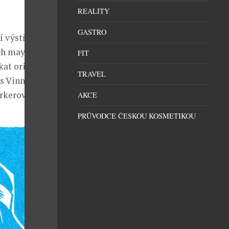
REALITY
GASTRO
 výstřel,
ých mayovek k
FIT
kat originální
TRAVEL
m s Vinnetouem
rkerovi.
AKCE
PRŮVODCE ČESKOU KOSMETIKOU