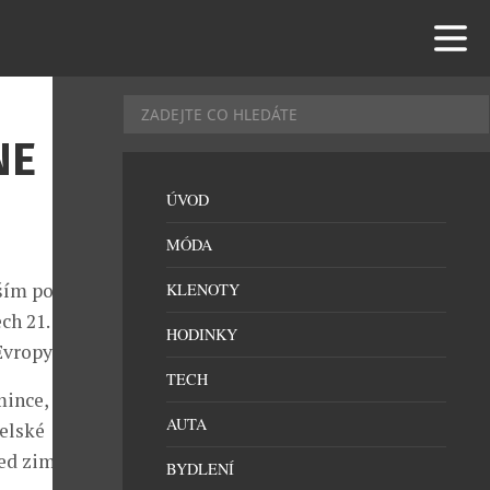
NE
ÚVOD
MÓDA
ším potkat se
KLENOTY
h 21. – 22.
HODINKY
Evropy.
TECH
mince,
AUTA
telské
řed zimní
BYDLENÍ