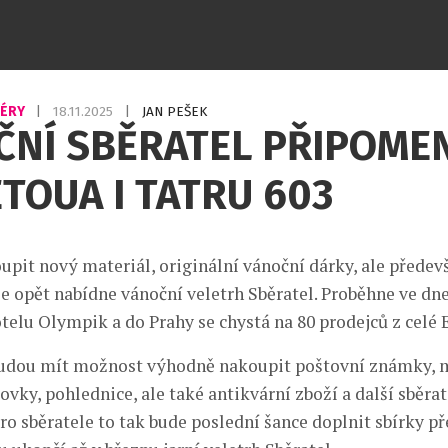
IÉRY
|
18.11.2025
|
JAN PEŠEK
ČNÍ SBĚRATEL PŘIPOME
TOUA I TATRU 603
pit nový materiál, originální vánoční dárky, ale předev
vše opět nabídne vánoční veletrh Sběratel. Proběhne ve dnec
telu Olympik a do Prahy se chystá na 80 prodejců z celé 
budou mít možnost výhodně nakoupit poštovní známky, 
vky, pohlednice, ale také antikvární zboží a další sběra
ro sběratele to tak bude poslední šance doplnit sbírky p