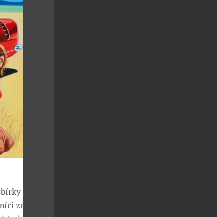
sbírky od
níci ze Svazu