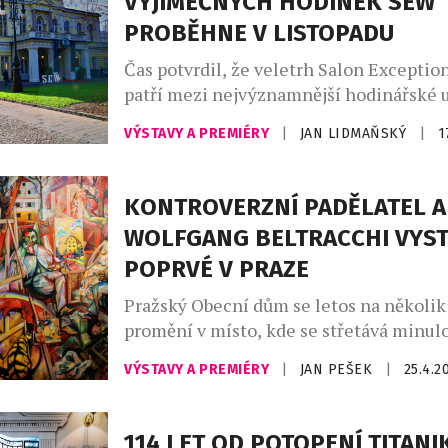
VÝJIMEČNÝCH HODINEK SEW
zdroje inspirace, z nichž vyrůstají slav
PROBĚHNE V LISTOPADU
[…]
Čas potvrdil, že veletrh Salon Excepti
patří mezi nejvýznamnější hodinářské u
střední Evropy. Po loňském, dosud nejú
VÝSTAVY A PREMIÉRY
|
JAN LIDMAŇSKÝ
|
1
návštěvnicky rekordním ročníku, se leto
pokusí o překonání vlastních úspěchů. P
hodinářského řemesla se setkají opět v 
KONTROVERZNÍ PADĚLATEL A
a to v pátek a sobotu 6. a 7. listopadu 20
WOLFGANG BELTRACCHI VYST
pořadí již […]
POPRVÉ V PRAZE
Pražský Obecní dům se letos na několi
promění v místo, kde se střetává minulo
přítomností, pravda s iluzí a talent s ko
VÝSTAVY A PREMIÉRY
|
JAN PEŠEK
|
25.4.2
7. května do 27. září 2026 zde představí
Beltracchi svou aktuální tvorbu pod ná
Stories – Božské příběhy. Jméno, které 
114 LET OD POTOPENÍ TITANI