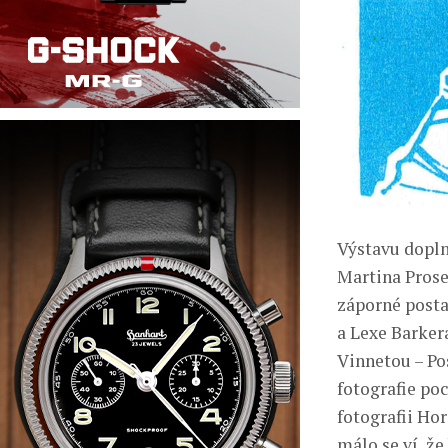
Výstavu doplní
Martina Prose
záporné posta
a Lexe Barker
Vinnetou – Po
fotografie po
fotografii Ho
málo se ví, že