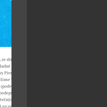
 ze sbírek
ladné i
y Pierra Brice
linse ve filmu
ů (podepsaná
é podepsanou
tečných, ale
á na veletrh