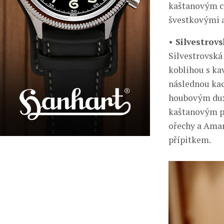
kaštanovým cr
švestkovými 
• Silvestrov
Silvestrovská
koblihou s ka
následnou kac
houbovým duxe
kaštanovým py
ořechy a Amar
přípitkem.