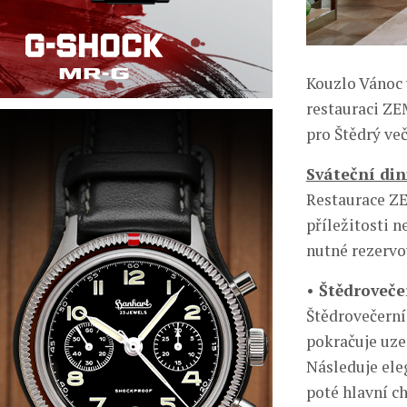
Kouzlo Vánoc 
restauraci ZE
pro Štědrý več
Sváteční din
Restaurace Z
příležitosti n
nutné rezervo
• Štědroveče
Štědrovečerní
pokračuje uze
Následuje el
poté hlavní c