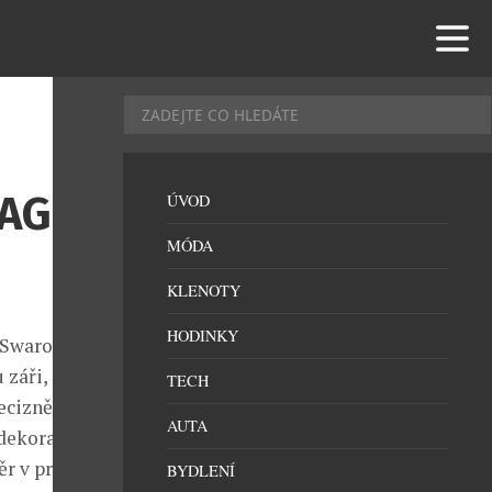
RAGUE
ÚVOD
MÓDA
KLENOTY
HODINKY
 Swarovski,
 záři,
TECH
ecizně
AUTA
dekoraci a
r v práci se
BYDLENÍ