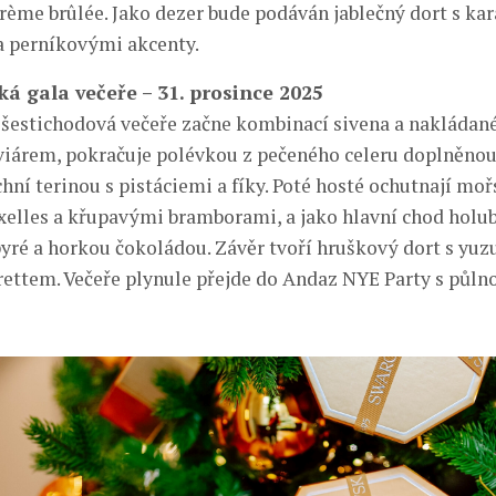
ème brûlée. Jako dezer bude podáván jablečný dort s k
a perníkovými akcenty.
ská gala večeře – 31. prosince 2025
 šestichodová večeře začne kombinací sivena a nakládané
viárem, pokračuje polévkou z pečeného celeru doplněno
hní terinou s pistáciemi a fíky. Poté hosté ochutnají moř
lles a křupavými bramborami, a jako hlavní chod holub
ré a horkou čokoládou. Závěr tvoří hruškový dort s yuz
ettem. Večeře plynule přejde do Andaz NYE Party s půl