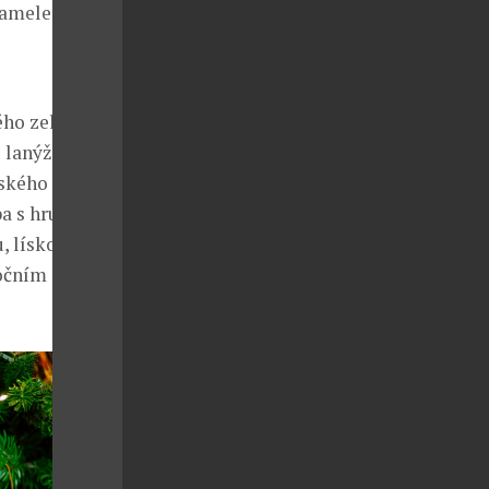
aramelem a
ho zelí s
u lanýžem a
ského ďasa s
a s hruškou,
u, lískovými
nočním