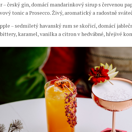
r – český gin, domácí mandarinkový sirup s červenou pa
vový tonic a Prosecco. Živý, aromatický a radostně sváteč
pple – sedmiletý havanský rum se skořicí, domácí jableč
ittery, karamel, vanilka a citron v hedvábné, hřejivé ko