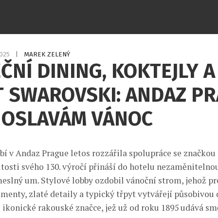
2025
|
MAREK ZELENÝ
ČNÍ DINING, KOKTEJLY A
T SWAROVSKI: ANDAZ P
K OSLAVÁM VÁNOC
bí v Andaz Prague letos rozzářila spolupráce se značkou
itosti svého 130. výročí přináší do hotelu nezaměnitelnou
meslný um. Stylové lobby ozdobil vánoční strom, jehož pr
menty, zlaté detaily a typický třpyt vytvářejí působivou 
 ikonické rakouské značce, jež už od roku 1895 udává smě