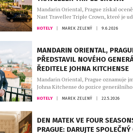
Mandarin Oriental, Prague získal ocen
Nast Traveller Triple Crown, které je u
hotelům, jež uspěly ve všech třech nejp
HOTELY
|
MAREK ZELENÝ
|
9.6.2026
oceněních magazínu Condé Nast Travell
mapuje nejlepší nové hotely na světě, G
představuje oblíbené hotely a výjimečn
MANDARIN ORIENTAL, PRAGU
cestovatelské zážitky editorů magazínu 
PŘEDSTAVIL NOVÉHO GENER
Readers’ Choice Awards rozhoduje glob
ŘEDITELE JOHNA KITCHENSE
komunita čtenářů Condé […]
Mandarin Oriental, Prague oznamuje j
Johna Kitchense do pozice generálního 
jednoho z nejprestižnějších pražských 
HOTELY
|
MAREK ZELENÝ
|
22.5.2026
přichází s více než dvacetiletou mezin
zkušeností v oblasti luxusního hotelnict
Kitchens je zkušený lídr s bohatou kar
DEN MATEK VE FOUR SEASON
níž zastával vedoucí role napříč Asií, K
PRAGUE: DARUJTE SPOLEČNÝ 
Blízkým východem. Naposledy působil j