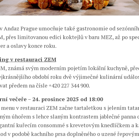
v Andaz Prague umocňuje také gastronomie od sezónníh
M, přes limitovanou edici koktejlů v baru MEZ, až po spe
er a oslavy konce roku.
ing v restauraci ZEM
EM, známá svým moderním pojetím lokální kuchyně, pře
ejkrásnějšího období roku dvě výjimečné kulinární událost
vat předem na čísle +420 227 344 900.
rní večeře – 24. prosince 2025 od 18:00
 menu v restauraci ZEM začne tartaletkou s jelením tat
ným úhořem s lehce slaným kontrastem jablečné panna c
egantní kuřecím consommé s krevetovým knedlíčkem a k
hod v podobě kachního prsa doplněného o uzené řepovým