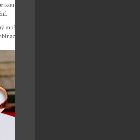
prikou, kapka
ní.
ný mošt,
mbinaci.