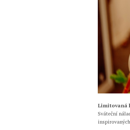
Limitovaná k
Sváteční nála
inspirovaných