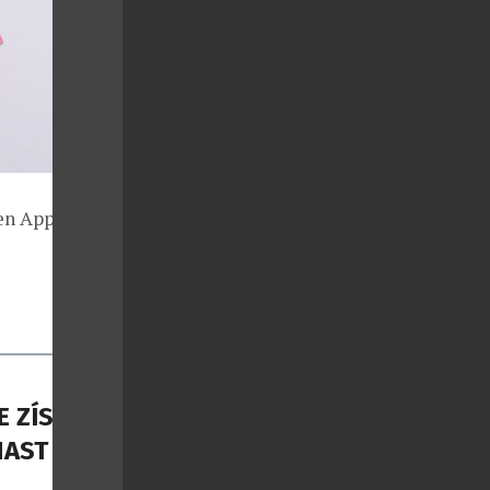
en Apple a
 ZÍSKAL
NAST