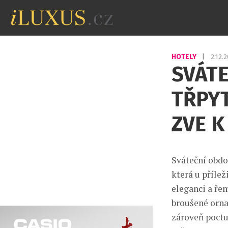
HOTELY
|
2.12.
SVÁTE
TŘPY
ZVE 
Sváteční obdo
která u přílež
eleganci a ře
broušené orna
zároveň poctu