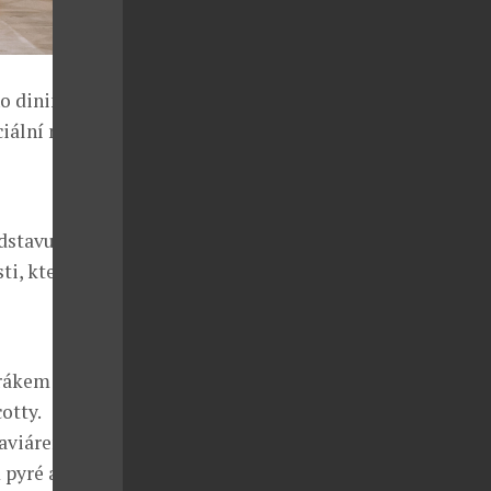
o diningu v
ciální nabídku
dstavuje u
i, které je
arákem a
otty.
aviárem a
 pyré a