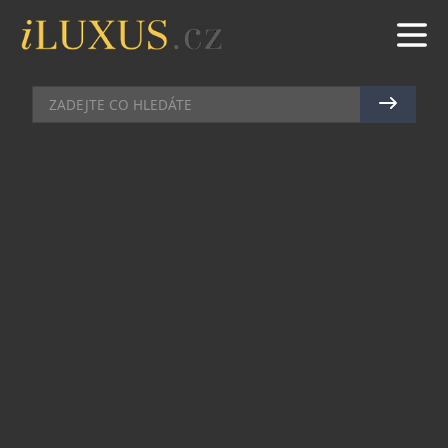
MÓDA
|
3.12.2025
|
MAREK ZELENÝ
NORSKÁ MÓDA OTEVÍRÁ SVÉ
BRÁNY V PRAŽSKÉ FASHION
ARÉNĚ
Norská móda otevírá svůj nový obchod ve
štěrboholské Fashion Arena Prague Outlet a
přináší do Česka jedinečný výběr ikonických
severských značek. Na jednom místě, na ploše
99,70 m2 se zde potkává poctivé řemeslo, funkční
design a více než stoletá tradice, která obstála v
nejnáročnějších podmínkách. Návštěvníci se
mohou těšit na legendární Dale of Norway,