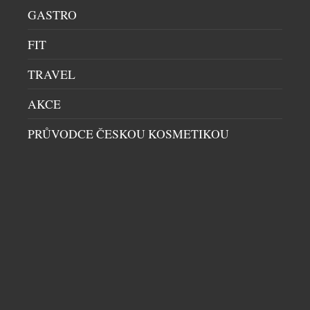
představila Ear (3a), novou generaci svých
GASTRO
nejprodávanějších sluchátek z řady (a). Ear (3a) patří
do hravé produktové řady (a) značky Nothing a cílí
FIT
na generaci, která vnímá technologie jako vyjádření
vlastní osobnosti. Novinka, inspirovaná energií
TRAVEL
hudby a sebevyjádřením, přichází s odvážnější
paletou barev – vedle černé, bílé a osvěžené žluté
AKCE
[…]
PRŮVODCE ČESKOU KOSMETIKOU
BRITSKÝ NOTHING ODHALIL PHONE (4B)
MOBILY
|
7.7.2026
Londýnská technologická společnost Nothing dnes
představila Phone (4b), první telefon řady (b), který