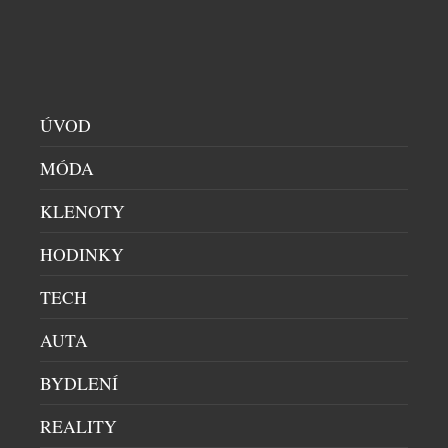
opačnou filozofií. Nový CIRQA Smart Band je
navržen tak, aby o sobě během dne téměř nedával
vědět. Nenarušuje soustředění při sportu ani
odpočinku, přesto nepřetržitě sleduje zdravotní
stav, regeneraci i fyzickou kondici. Všechna data se
ÚVOD
[…]
MÓDA
KLENOTY
HODINKY
TECH
EAR (3A) MĚNÍ PRAVIDLA KAŽDODENNÍHO
AUTA
POSLECHU DÍKY POHLCUJÍCÍMU ZVUKU A
CHYTŘEJŠÍM FUNKCÍM
BYDLENÍ
HI-END AUDIO
|
9.7.2026
Londýnská technologická společnost Nothing dnes
REALITY