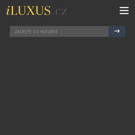
TECH
|
3.12.2025
|
MAREK ZELENÝ
NOTHING OTEVÍRÁ KOMUNITNÍ
INVESTIČNÍ KOLO V HODNOTĚ 5
MILIONŮ DOLARŮ
Londýnská technologická společnost Nothing
dnes oznámila, že otevírá komunitní investiční
kolo v hodnotě 5 milionů dolarů. Děje se tak při
ocenění 1,3 miliardy dolarů stanoveném v
investičním kole série C. Firma tímto krokem
využívá svou vybudovanou hardwarovou
infrastrukturu k tvorbě operačních systémů
postavených na umělé inteligenci.