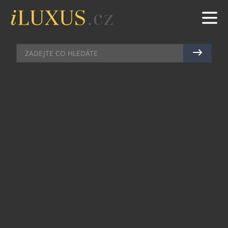
GASTRO
|
4.12.2025
|
MAREK ZELENÝ
DINNER IN THE SKY: DÁREK,
KTERÝ OHROMÍ
Čím obdarovat ty, kteří už všechno mají a nic
nechtějí? Pošlete je do nebe. Obálka s pasem na
let do oblak zaručeně překvapí. Kam to bude, to
už záleží na vás.