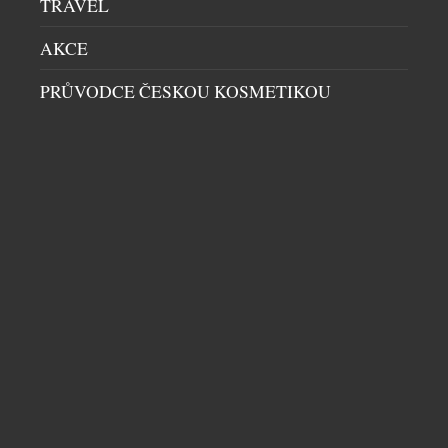
TRAVEL
BENJAMIN14: RESTAURACE, KDE JE HOST
SOUČÁSTÍ PŘÍBĚHU. KOMORNÍ KONCEPT Z
AKCE
PRAHY PATŘÍ MEZI GASTRONOMICKOU
PRŮVODCE ČESKOU KOSMETIKOU
ŠPIČKU
RESTAURACE
|
29.7.2026
Ve světě fine diningu často rozhoduje počet stolů,
velikost prostoru nebo okázalost interiéru.
Restaurace Benjamin14, která otevřela své dveře v
roce 2018 v pražských Vršovicích, se vydala přesně
opačnou cestou. Místo co největší kapacity vznikl
prostor pro pouhých deset hostů. Místo formálního
servisu přišel osobní dialog. A místo odstupu mezi
kuchyní a hostem vznikla restaurace, […]