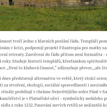
činnost tvoří jedno z hlavních poslání řádu. Templáři po
inám v krizi, podporují projekt Filantropia pro matky s
ovní retreaty. Zasvěcení do řádu přitom není formalita – 
á roky. Studuje historii templářů, křesťanskou spiritual
ce. „Není to klubová činnost,“ zdůrazňuje převor, „ale živ
 dnes představují alternativu ve světě, který ztrácí orient
i za stvoření, ekologii, sociální spravedlnosti i mezin
h rituály probíhají v chrámu Nejsvětějšího srdce Páně v S
 kancléřství je v Platnéřské ulici – symbolicky nedaleko 
sídla z roku 1232. Pasování nových rytířů se nejčastěji k