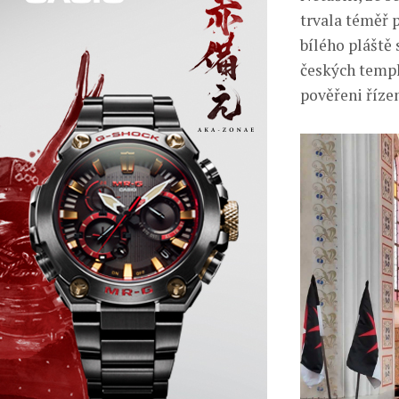
trvala téměř 
bílého pláště 
českých templ
pověřeni říze