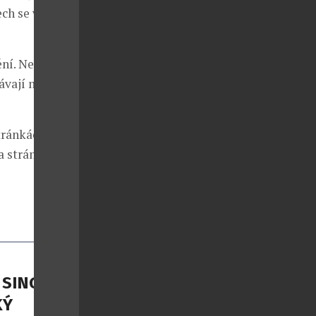
ch se vrátil
í. Ne síla,
stávají mostem
stránkách
a stránkách
 SINGER
KÝ