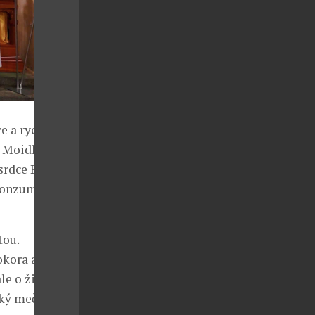
e a rychlého
 Moidl, baron,
srdce Páně v
 konzum. My
tou.
okora a
le o živé
ský meč už