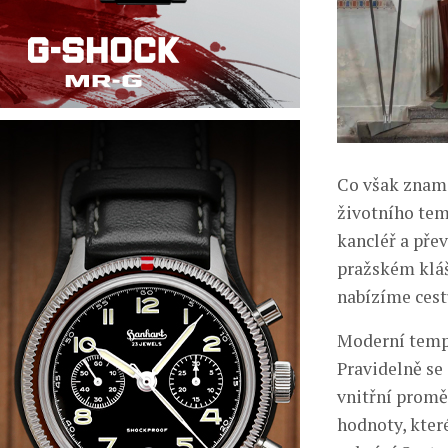
Co však zname
životního temp
kancléř a pře
pražském kláš
nabízíme cest
Moderní templ
Pravidelně se 
vnitřní proměn
hodnoty, kter