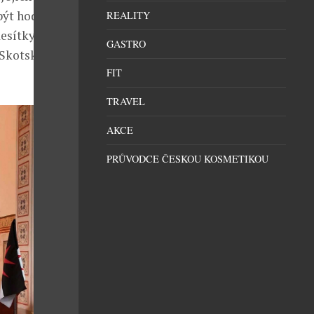
být hodni
REALITY
desítky
GASTRO
 Skotsku jsou
FIT
TRAVEL
AKCE
PRŮVODCE ČESKOU KOSMETIKOU