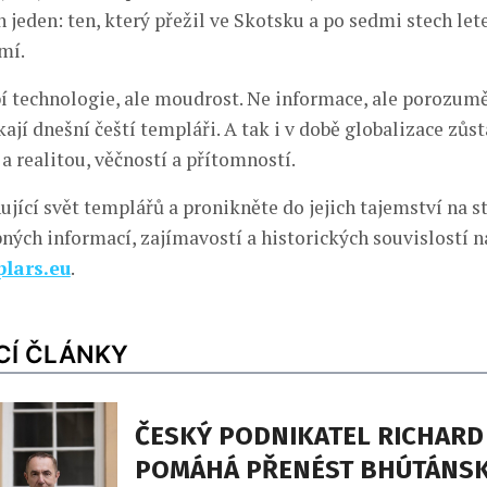
n jeden: ten, který přežil ve Skotsku a po sedmi stech lete
mí.
í technologie, ale moudrost. Ne informace, ale porozuměn
íkají dnešní čeští templáři. A tak i v době globalizace zů
a realitou, věčností a přítomností.
ující svět templářů a pronikněte do jejich tajemství na 
ných informací, zajímavostí a historických souvislostí n
lars.eu
.
CÍ ČLÁNKY
ČESKÝ PODNIKATEL RICHARD
POMÁHÁ PŘENÉST BHÚTÁNS