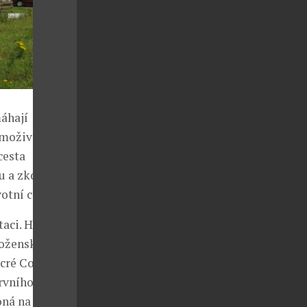
máhají
amoživitelky a
cesta
itu a zkoumá
otní cesta.“
aci. Hlásí se
áboženskému
acré Coeur v
prvního
oná na hradě