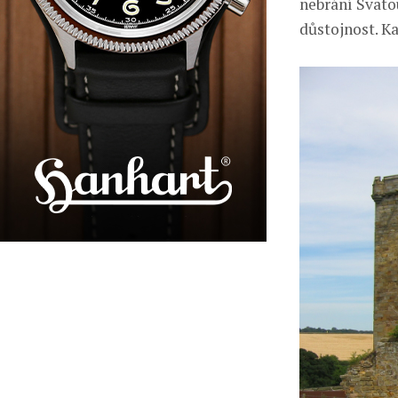
nebrání Svato
důstojnost. K