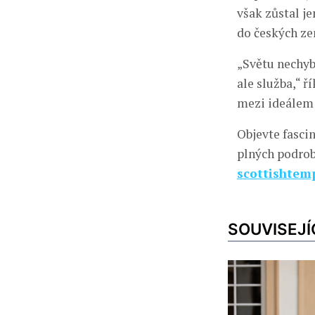
však zůstal je
do českých ze
„Světu nechyb
ale služba,“ ř
mezi ideálem 
Objevte fascin
plných podrob
scottishtemp
SOUVISEJÍ