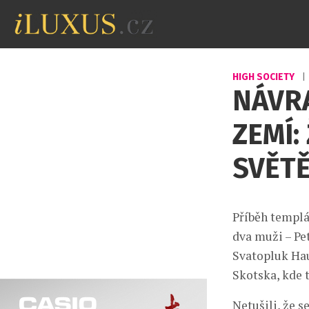
HIGH SOCIETY
|
NÁVR
ZEMÍ:
SVĚT
Příběh templá
dva muži – Pe
Svatopluk Hau
Skotska, kde t
Netušili, že s