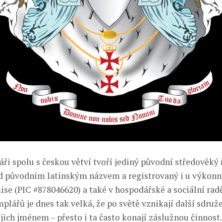
ři spolu s českou větví tvoří jediný původní středověký 
d původním latinským názvem a registrovaný i u výkonn
se (PIC #878046620) a také v hospodářské a sociální rad
plářů je dnes tak velká, že po světě vznikají další sdruže
jich jménem – přesto i ta často konají záslužnou činnost.