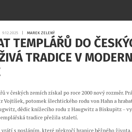
9.12.2025
|
MAREK ZELENÝ
AT TEMPLÁŘŮ DO ČESKÝ
 ŽIVÁ TRADICE V MODER
Ě
řů v českých zemích získal po roce 2000 nový rozměr. Pr
tr Vojtíšek, potomek šlechtického rodu von Hahn a hrabat
gwitz, dědic knížecího rodu z Haugwitz a Biskupitz – vy
emplářská tradice přežila staletí.
e vrátí s posláním, které překročí hranice běžného života. 