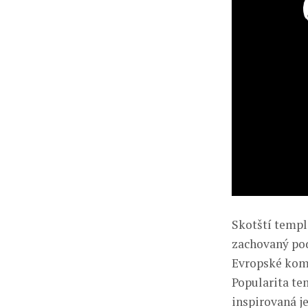
Skotští templá
zachovaný po
Evropské komi
Popularita tem
inspirovaná je