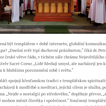
ná být templářem v době internetu, globální komunikac
a? „Dnešní svět trpí duchovní prázdnotou,“ říká dr. Petr
vor české větve řádu, v tichém sále chrámu Nejsvětějšího 
teře Sacré Coeur. „Lidé hledají smysl, ale nacházejí jen
u k hlubšímu porozumění sobě i světu.“
áři spojují křesťanskou tradici s templářskou spirituali
scházejí k modlitbě a meditaci, jejichž cílem je služba, p
a. „Nejde o nostalgii po středověku,“ doplňuje převor, „a
é mohou měnit člověka i společnost.“ Současný templář