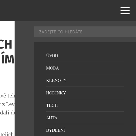
CH
NÍM
ÚVOD
MÓDA
KLENOTY
HODINKY
ávě tehdy se
 z Levantis, a
TECH
dali do
AUTA
BYDLENÍ
Jejich cesta