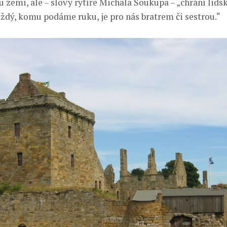
u zemi, ale – slovy rytíře Michala Soukupa – „chrání lids
aždý, komu podáme ruku, je pro nás bratrem či sestrou.“