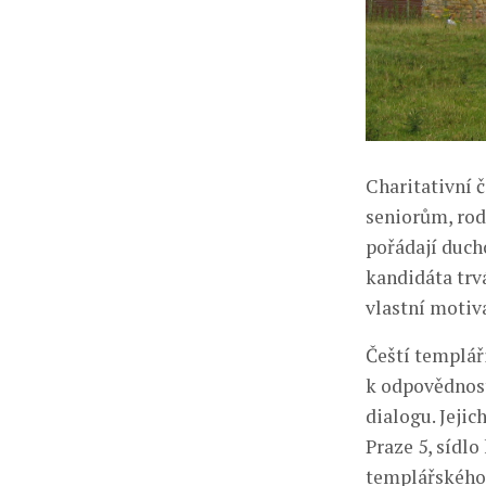
Charitativní 
seniorům, rod
pořádají duch
kandidáta trv
vlastní motiva
Čeští templáři
k odpovědnost
dialogu. Jejic
Praze 5, sídlo
templářského 