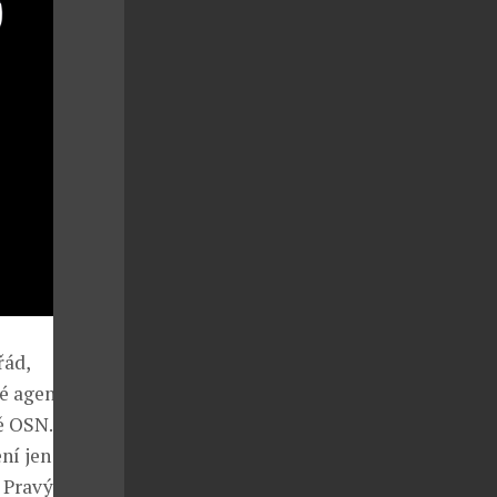
řád,
é agentury
ě OSN.
ní jen
 Pravý řád